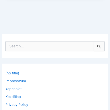
S
e
a
r
c
h
f
(no title)
o
Impresszum
r
:
kapcsolat
Kezdőlap
Privacy Policy