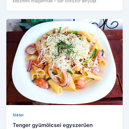
készíteni magamnak – bár sokszor lenyúlja
főétel
Tenger gyümölcsei egyszerűen