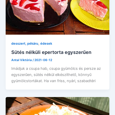
,
desszert, pékáru
édesek
Sütés nélküli epertorta egyszerűen
Antal Viktória
/
2021-06-12
Imádjuk a csupa hab, csupa gyümölcs és persze az
egyszerűen, sütés nélkül elkészíthető, könnyű
gyümölcstortákat. Ha van friss, nyári, szabadtéri