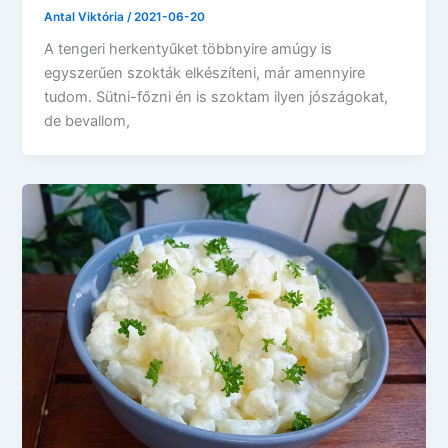
Antal Viktória
/
2021-06-20
A tengeri herkentyűket többnyire amúgy is
egyszerűen szokták elkészíteni, már amennyire
tudom. Sütni-főzni én is szoktam ilyen jószágokat,
de bevallom,