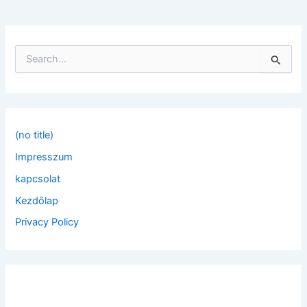
S
e
a
r
c
h
f
(no title)
o
Impresszum
r
:
kapcsolat
Kezdőlap
Privacy Policy