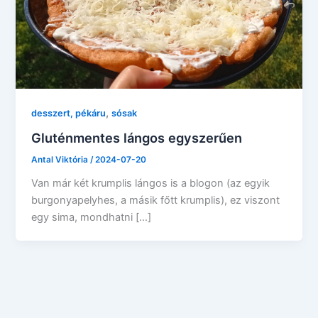
,
desszert, pékáru
sósak
Gluténmentes lángos egyszerűen
Antal Viktória
/
2024-07-20
Van már két krumplis lángos is a blogon (az egyik
burgonyapelyhes, a másik főtt krumplis), ez viszont
egy sima, mondhatni […]