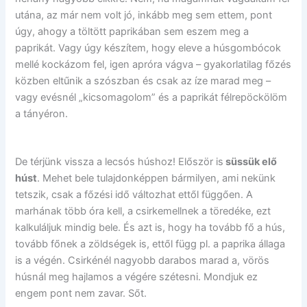
utána, az már nem volt jó, inkább meg sem ettem, pont
úgy, ahogy a töltött paprikában sem eszem meg a
paprikát. Vagy úgy készítem, hogy eleve a húsgombócok
mellé kockázom fel, igen apróra vágva – gyakorlatilag főzés
közben eltűnik a szószban és csak az íze marad meg –
vagy evésnél „kicsomagolom” és a paprikát félrepöckölöm
a tányéron.
De térjünk vissza a lecsós húshoz! Először is
süssük elő
húst
. Mehet bele tulajdonképpen bármilyen, ami nekünk
tetszik, csak a főzési idő változhat ettől függően. A
marhának több óra kell, a csirkemellnek a töredéke, ezt
kalkuláljuk mindig bele. És azt is, hogy ha tovább fő a hús,
tovább főnek a zöldségek is, ettől függ pl. a paprika állaga
is a végén. Csirkénél nagyobb darabos marad a, vörös
húsnál meg hajlamos a végére szétesni. Mondjuk ez
engem pont nem zavar. Sőt.