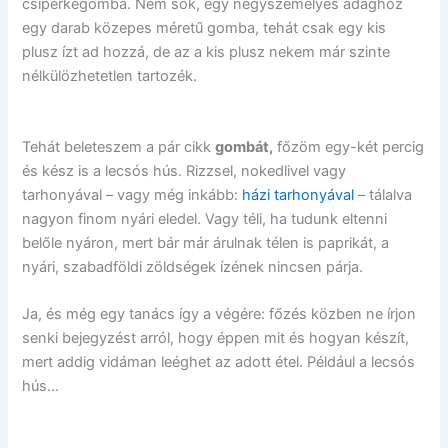
csiperkegomba. Nem sok, egy négyszemélyes adaghoz
egy darab közepes méretű gomba, tehát csak egy kis
plusz ízt ad hozzá, de az a kis plusz nekem már szinte
nélkülözhetetlen tartozék.
Tehát beleteszem a pár cikk
gombát,
főzöm egy-két percig
és kész is a lecsós hús. Rizzsel, nokedlivel vagy
tarhonyával – vagy még inkább:
házi tarhonyával
– tálalva
nagyon finom nyári eledel. Vagy téli, ha tudunk eltenni
belőle nyáron, mert bár már árulnak télen is paprikát, a
nyári, szabadföldi zöldségek ízének nincsen párja.
Ja, és még egy tanács így a végére: főzés közben ne írjon
senki bejegyzést arról, hogy éppen mit és hogyan készít,
mert addig vidáman leéghet az adott étel. Például a lecsós
hús…