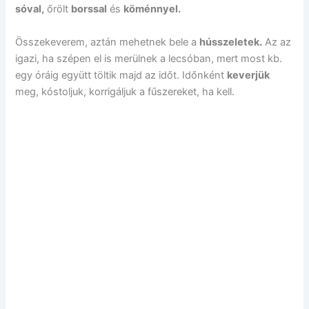
sóval,
őrölt
borssal
és
köménnyel.
Összekeverem, aztán mehetnek bele a
hússzeletek.
Az az
igazi, ha szépen el is merülnek a lecsóban, mert most kb.
egy óráig együtt töltik majd az időt. Időnként
keverjük
meg, kóstoljuk, korrigáljuk a fűszereket, ha kell.