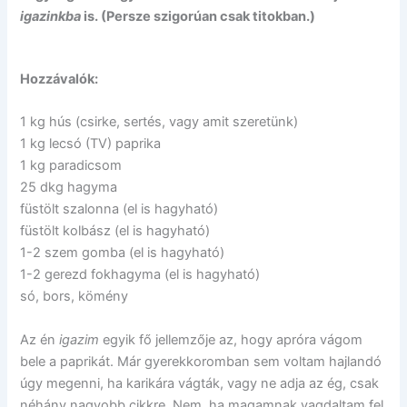
igazinkba
is. (Persze szigorúan csak titokban.)
Hozzávalók:
1 kg hús (csirke, sertés, vagy amit szeretünk)
1 kg lecsó (TV) paprika
1 kg paradicsom
25 dkg hagyma
füstölt szalonna (el is hagyható)
füstölt kolbász (el is hagyható)
1-2 szem gomba (el is hagyható)
1-2 gerezd fokhagyma (el is hagyható)
só, bors, kömény
Az én
igazim
egyik fő jellemzője az, hogy apróra vágom
bele a paprikát. Már gyerekkoromban sem voltam hajlandó
úgy megenni, ha karikára vágták, vagy ne adja az ég, csak
néhány nagyobb cikkre. Nem, ha magamnak vagdaltam fel