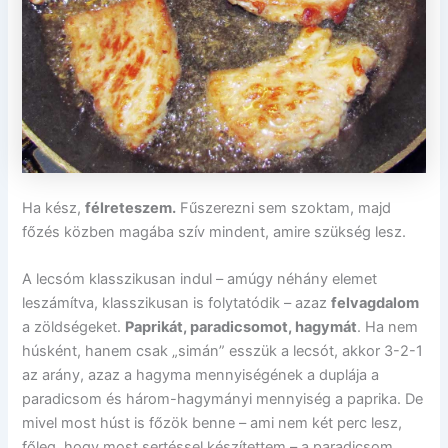
Ha kész,
félreteszem.
Fűszerezni sem szoktam, majd
főzés közben magába szív mindent, amire szükség lesz.
A lecsóm klasszikusan indul – amúgy néhány elemet
leszámítva, klasszikusan is folytatódik – azaz
felvagdalom
a zöldségeket.
Paprikát, paradicsomot, hagymát
. Ha nem
húsként, hanem csak „simán” esszük a lecsót, akkor 3-2-1
az arány, azaz a hagyma mennyiségének a duplája a
paradicsom és három-hagymányi mennyiség a paprika. De
mivel most húst is főzök benne – ami nem két perc lesz,
főleg, hogy most sertéssel készítettem – a paradicsom