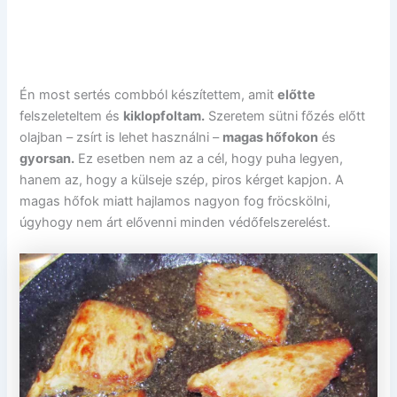
Én most sertés combból készítettem, amit
előtte
felszeleteltem és
kiklopfoltam.
Szeretem sütni főzés előtt
olajban – zsírt is lehet használni –
magas hőfokon
és
gyorsan.
Ez esetben nem az a cél, hogy puha legyen,
hanem az, hogy a külseje szép, piros kérget kapjon. A
magas hőfok miatt hajlamos nagyon fog fröcskölni,
úgyhogy nem árt elővenni minden védőfelszerelést.