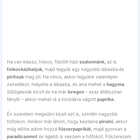
Ha van klassz, húsos, füstölt házi
szalonnánk,
az is
felkockázhatjuk,
majd tegyük egy nagyobb lábasba és
pirítsuk
meg jól. Ha nincs, akkor tegyünk valamilyen
zsiradékot, helyette a lábasba, és arra mehet a
hagyma.
Sütögessük kicsit és ha már
üveges
– azaz átlátszóan
fénylő – akkor mehet rá a kockákra vágott
paprika.
Én szeretem megsütni kicsit azt is, szintén nagyobb
hőfokon. Amikor már látom, hogy kezdene
pirulni,
akkor
még előtte adom hozzá
fűszerpaprikát,
majd gyorsan a
paradicsomot
és lejjebb is veszem a hőfokot. Fűszerezem