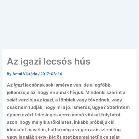
Az igazi lecsós hús
By
Antal Viktória
/
2017-08-14
Az
igazi
lecsónak sok ismérve van, de a legfőbb
jellemzője az, hogy mi annak hívjuk. Mindenki szerint a
saját
verziója
az igazi
, a többiek vagy tévednek, vagy
csak nem tudják, hogy mi a jó. Ismerős, ugye? Szerintem
éppen ezért felesleges vérre menő vitákat folytatni
azon, hogy melyik a tökéletes, inkább próbáljuk ki
időnként másét is, hátha még a végén az is ízleni fog
vagy legalább egy-két ötletet beemelhetünk a saját