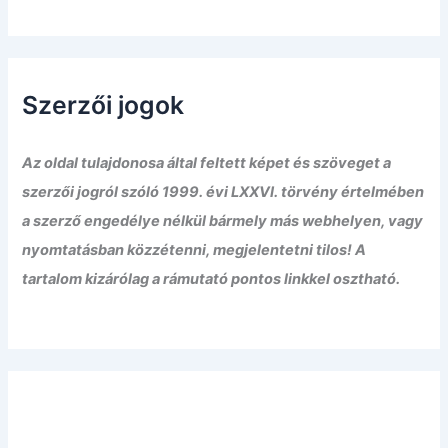
Szerzői jogok
Az oldal tulajdonosa által feltett képet és szöveget a
szerzői jogról szóló 1999. évi LXXVI. törvény értelmében
a szerző engedélye nélkül bármely más webhelyen, vagy
nyomtatásban közzétenni, megjelentetni tilos! A
tartalom kizárólag a rámutató pontos linkkel osztható.