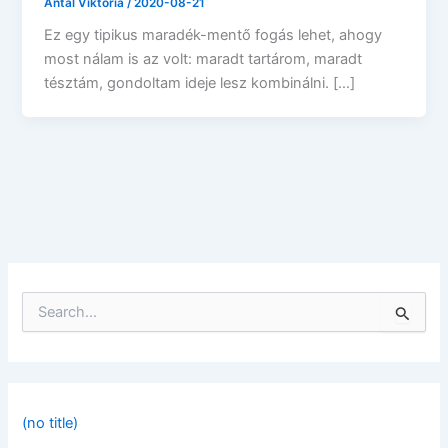
Antal Viktória
/
2020-08-21
Ez egy tipikus maradék-mentő fogás lehet, ahogy
most nálam is az volt: maradt tartárom, maradt
tésztám, gondoltam ideje lesz kombinálni. […]
S
e
a
r
c
h
f
(no title)
o