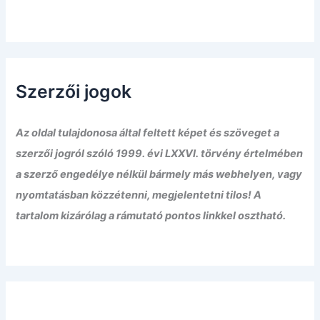
Szerzői jogok
Az oldal tulajdonosa által feltett képet és szöveget a
szerzői jogról szóló 1999. évi LXXVI. törvény értelmében
a szerző engedélye nélkül bármely más webhelyen, vagy
nyomtatásban közzétenni, megjelentetni tilos! A
tartalom kizárólag a rámutató pontos linkkel osztható.