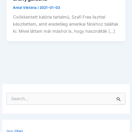
Antal Viktória
/
2021-01-03
Csökkentett kalória tartalmú, Szafi Free liszttel
készítettem, amit eredetileg amerikai fánkhoz találtak
ki. Mivel láttam már máshol is, hogy használták […]
S
e
a
r
c
h
f
(no title)