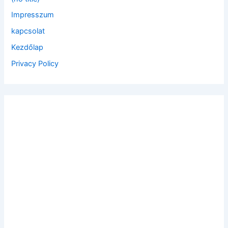
o
Impresszum
r
:
kapcsolat
Kezdőlap
Privacy Policy