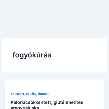
fogyókúrás
,
desszert, pékáru
édesek
Kalóriacsökkentett, gluténmentes
aranygaluska