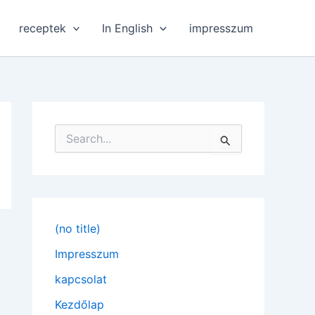
receptek
In English
impresszum
S
e
a
r
c
h
f
(no title)
o
r
Impresszum
:
kapcsolat
Kezdőlap