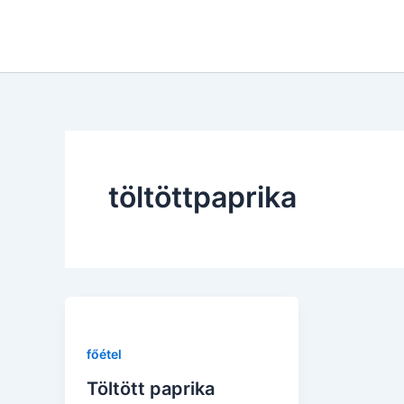
Skip
to
content
töltöttpaprika
főétel
Töltött paprika