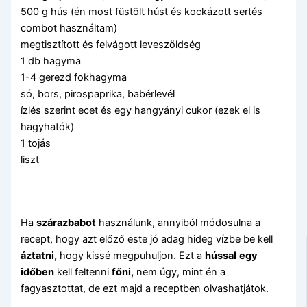
500 g hús (én most füstölt húst és kockázott sertés
combot használtam)
megtisztított és felvágott leveszöldség
1 db hagyma
1-4 gerezd fokhagyma
só, bors, pirospaprika, babérlevél
ízlés szerint ecet és egy hangyányi cukor (ezek el is
hagyhatók)
1 tojás
liszt
Ha
szárazbabot
használunk, annyiból módosulna a
recept, hogy azt előző este jó adag hideg vízbe be kell
áztatni,
hogy kissé megpuhuljon. Ezt a
hússal
egy
időben
kell feltenni
főni,
nem úgy, mint én a
fagyasztottat, de ezt majd a receptben olvashatjátok.