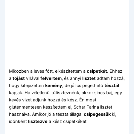
Miközben a leves főtt, elkészítettem a
csipetkét.
Ehhez
a
tojást
villával
felvertem,
és annyi
lisztet
adtam hozzá,
hogy kifejezetten
kemény,
de jól csipegethető
tésztát
kapjak. Ha véletlenül túlliszteznénk, akkor sincs baj, egy
kevés vizet adjunk hozzá és kész. Én most
gluténmentesen készítettem el, Schar Farina lisztet
használva. Amikor jó a tészta állaga,
csipegessük
ki,
időnként
lisztezve
a kész csipetkéket.