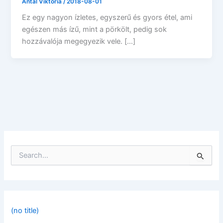
Antal Viktória
/
2018-08-01
Ez egy nagyon ízletes, egyszerű és gyors étel, ami
egészen más ízű, mint a pörkölt, pedig sok
hozzávalója megegyezik vele. […]
S
e
a
r
c
h
f
(no title)
o