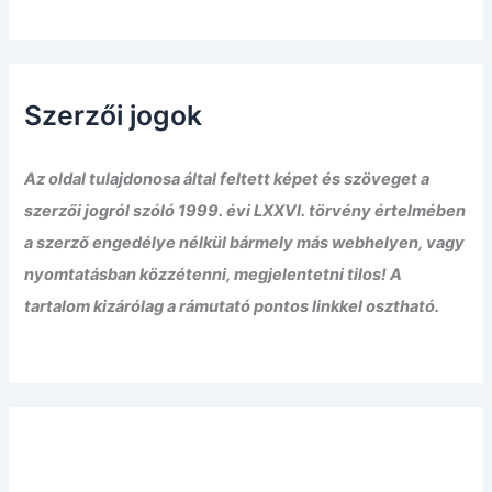
Szerzői jogok
Az oldal tulajdonosa által feltett képet és szöveget a
szerzői jogról szóló 1999. évi LXXVI. törvény értelmében
a szerző engedélye nélkül bármely más webhelyen, vagy
nyomtatásban közzétenni, megjelentetni tilos! A
tartalom kizárólag a rámutató pontos linkkel osztható.