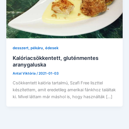
,
desszert, pékáru
édesek
Kalóriacsökkentett, gluténmentes
aranygaluska
Antal Viktória
/
2021-01-03
Csökkentett kalória tartalmú, Szafi Free liszttel
készítettem, amit eredetileg amerikai fánkhoz találtak
ki. Mivel láttam már máshol is, hogy használták […]