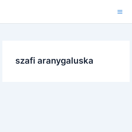
Skip
to
content
szafi aranygaluska