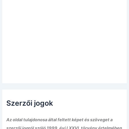
Szerzői jogok
Az oldal tulajdonosa által feltett képet és szöveget a
szerzői jogról szóló 1999. évi LXXVI. törvény értelmében