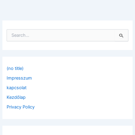
S
e
a
r
c
h
f
(no title)
o
Impresszum
r
:
kapcsolat
Kezdőlap
Privacy Policy