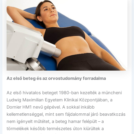
Az első beteg és az orvostudomány forradalma
Az első hivatalos beteget 1980-ban kezelték a müncheni
Ludwig Maximilian Egyetem Klinikai Központjában, a
Dornier HM1 nevű gépével. A sokkal inkább
kellemetlenséggel, mint sem fájdalommal járó beavatkozás
nem igényelt műtétet, a beteg hamar felépült – a
törmelékek később természetes úton kiürültek a