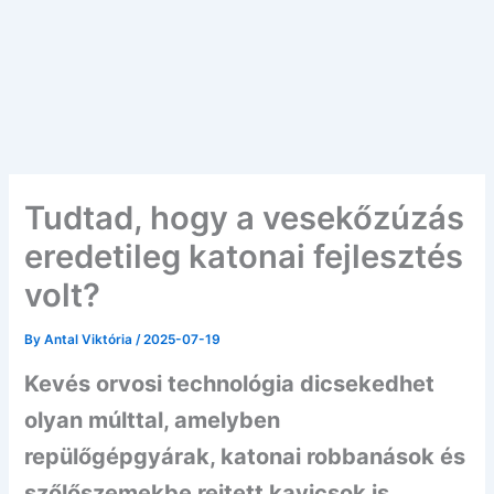
Tudtad, hogy a vesekőzúzás
eredetileg katonai fejlesztés
volt?
By
Antal Viktória
/
2025-07-19
Kevés orvosi technológia dicsekedhet
olyan múlttal, amelyben
repülőgépgyárak, katonai robbanások és
szőlőszemekbe rejtett kavicsok is