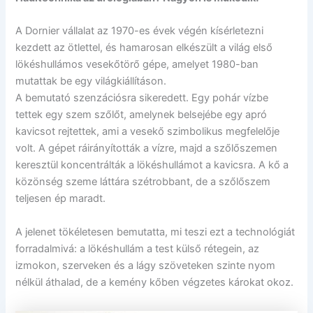
A Dornier vállalat az 1970-es évek végén kísérletezni
kezdett az ötlettel, és hamarosan elkészült a világ első
lökéshullámos vesekőtörő gépe, amelyet 1980-ban
mutattak be egy világkiállításon.
A bemutató szenzációsra sikeredett. Egy pohár vízbe
tettek egy szem szőlőt, amelynek belsejébe egy apró
kavicsot rejtettek, ami a vesekő szimbolikus megfelelője
volt. A gépet ráirányították a vízre, majd a szőlőszemen
keresztül koncentrálták a lökéshullámot a kavicsra. A kő a
közönség szeme láttára szétrobbant, de a szőlőszem
teljesen ép maradt.
A jelenet tökéletesen bemutatta, mi teszi ezt a technológiát
forradalmivá: a lökéshullám a test külső rétegein, az
izmokon, szerveken és a lágy szöveteken szinte nyom
nélkül áthalad, de a kemény kőben végzetes károkat okoz.