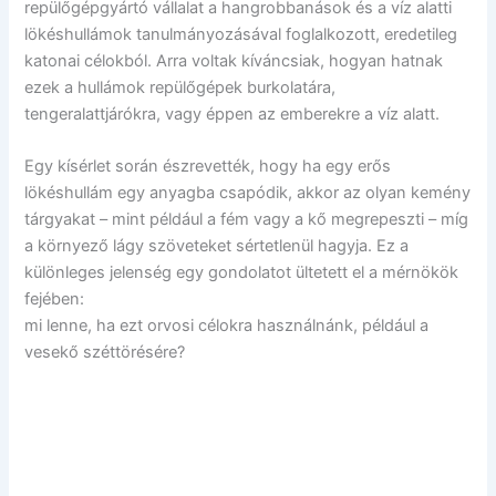
repülőgépgyártó vállalat a hangrobbanások és a víz alatti
lökéshullámok tanulmányozásával foglalkozott, eredetileg
katonai célokból. Arra voltak kíváncsiak, hogyan hatnak
ezek a hullámok repülőgépek burkolatára,
tengeralattjárókra, vagy éppen az emberekre a víz alatt.
Egy kísérlet során észrevették, hogy ha egy erős
lökéshullám egy anyagba csapódik, akkor az olyan kemény
tárgyakat – mint például a fém vagy a kő megrepeszti – míg
a környező lágy szöveteket sértetlenül hagyja. Ez a
különleges jelenség egy gondolatot ültetett el a mérnökök
fejében:
mi lenne, ha ezt orvosi célokra használnánk, például a
vesekő széttörésére?