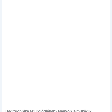
Haditechnika az urológiában? Nagyon is működik!