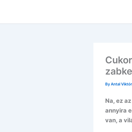
Skip
to
content
Cukor
zabk
By
Antal Viktó
Na, ez az
annyira e
van, a vi