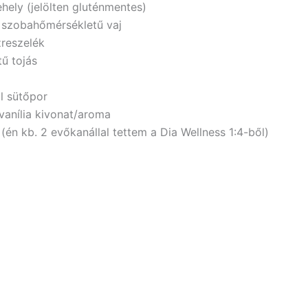
hely (jelölten gluténmentes)
 szobahőmérsékletű vaj
reszelék
tű tojás
l sütőpor
 vanília kivonat/aroma
(én kb. 2 evőkanállal tettem a Dia Wellness 1:4-ből)