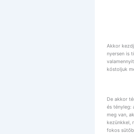
Akkor kezd
nyersen is 
valamennyit
kóstoljuk me
De akkor tér
és tényleg:
meg van, akk
kezünkkel, 
fokos sütőbe