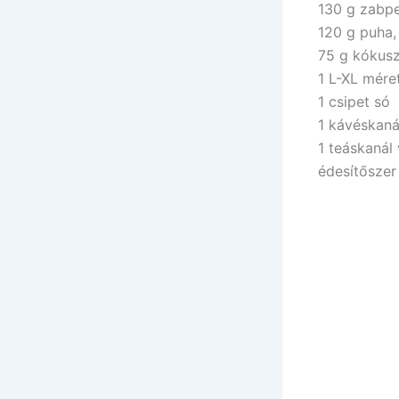
130 g zabpe
120 g puha,
75 g kókusz
1 L-XL mére
1 csipet só
1 kávéskaná
1 teáskanál
édesítőszer 