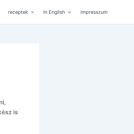
receptek
In English
impresszum
ni,
kész is