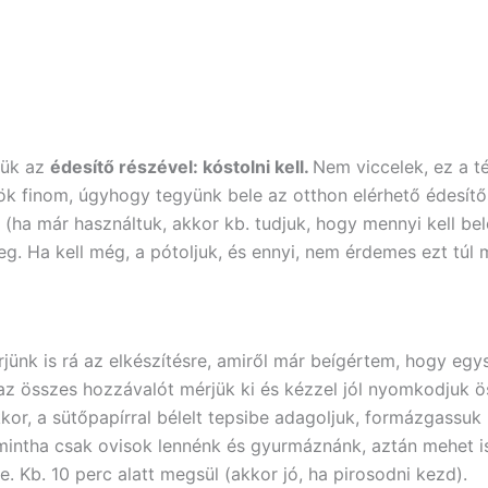
jük az
édesítő részével: kóstolni kell.
Nem viccelek, ez a t
tök finom, úgyhogy tegyünk bele az otthon elérhető édesít
 (ha már használtuk, akkor kb. tudjuk, hogy mennyi kell be
g. Ha kell még, a pótoljuk, és ennyi, nem érdemes ezt túl mi
jünk is rá az elkészítésre, amiről már beígértem, hogy egys
 az összes hozzávalót mérjük ki és kézzel jól nyomkodjuk ö
or, a sütőpapírral bélelt tepsibe adagoljuk, formázgassuk k
mintha csak ovisok lennénk és gyurmáznánk, aztán mehet i
. Kb. 10 perc alatt megsül (akkor jó, ha pirosodni kezd).