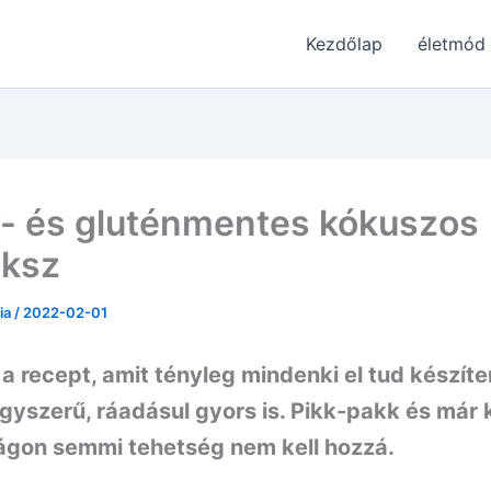
Kezdőlap
életmód
- és gluténmentes kókuszos
eksz
ria
/
2022-02-01
 a recept, amit tényleg mindenki el tud készíte
gyszerű, ráadásul gyors is. Pikk-pakk és már 
lágon semmi tehetség nem kell hozzá.