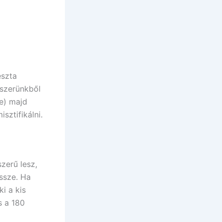
észta
őszerünkből
le) majd
sztifikálni.
zerű lesz,
ssze. Ha
i a kis
s a 180