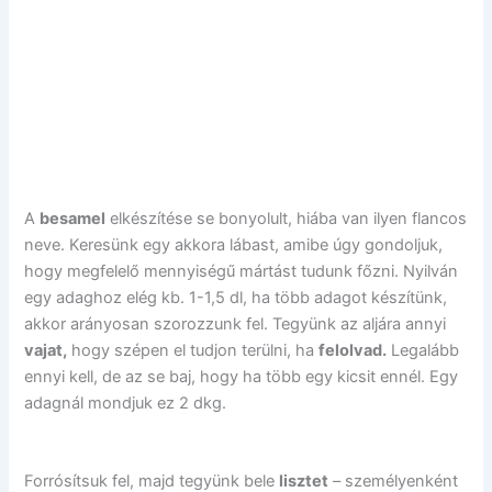
A
besamel
elkészítése se bonyolult, hiába van ilyen flancos
neve. Keresünk egy akkora lábast, amibe úgy gondoljuk,
hogy megfelelő mennyiségű mártást tudunk főzni. Nyilván
egy adaghoz elég kb. 1-1,5 dl, ha több adagot készítünk,
akkor arányosan szorozzunk fel. Tegyünk az aljára annyi
vajat,
hogy szépen el tudjon terülni, ha
felolvad.
Legalább
ennyi kell, de az se baj, hogy ha több egy kicsit ennél. Egy
adagnál mondjuk ez 2 dkg.
Forrósítsuk fel, majd tegyünk bele
lisztet
– személyenként