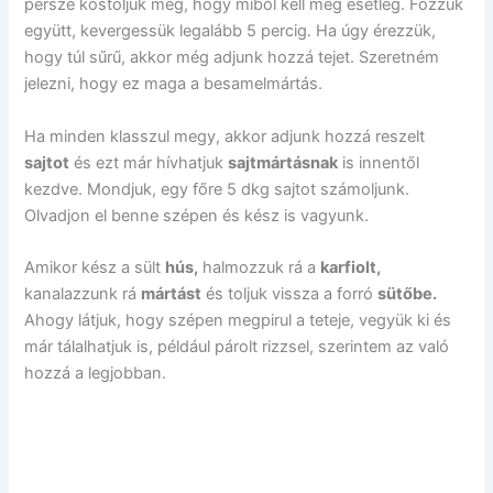
persze kóstoljuk meg, hogy miből kell még esetleg. Főzzük
együtt, kevergessük legalább 5 percig. Ha úgy érezzük,
hogy túl sűrű, akkor még adjunk hozzá tejet. Szeretném
jelezni, hogy ez maga a besamelmártás.
Ha minden klasszul megy, akkor adjunk hozzá reszelt
sajtot
és ezt már hívhatjuk
sajtmártásnak
is innentől
kezdve. Mondjuk, egy főre 5 dkg sajtot számoljunk.
Olvadjon el benne szépen és kész is vagyunk.
Amikor kész a sült
hús,
halmozzuk rá a
karfiolt,
kanalazzunk rá
mártást
és toljuk vissza a forró
sütőbe.
Ahogy látjuk, hogy szépen megpirul a teteje, vegyük ki és
már tálalhatjuk is, például párolt rizzsel, szerintem az való
hozzá a legjobban.