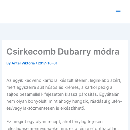
Skip
to
content
Csirkecomb Dubarry módra
By
Antal Viktória
/
2017-10-01
Az egyik kedvenc karfiollal készült ételem, leginkább azért,
mert egyszerre sült húsos és krémes, a karfiol pedig a
sajtos besamellel kifejezetten klassz párosítás. Egyáltalán
nem olyan bonyolult, mint ahogy hangzik, ráadásul glutén-
és/vagy laktózmentesen is elkészíthető.
Ez megint egy olyan recept, ahol tényleg teljesen
feleslegese mennyiségeket írni, ez a része elronthatatlan,