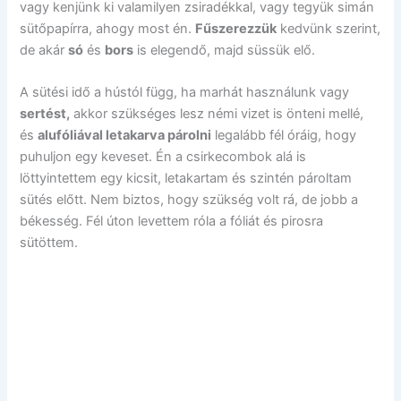
vagy kenjünk ki valamilyen zsiradékkal, vagy tegyük simán
sütőpapírra, ahogy most én.
Fűszerezzük
kedvünk szerint,
de akár
só
és
bors
is elegendő, majd süssük elő.
A sütési idő a hústól függ, ha marhát használunk vagy
sertést,
akkor szükséges lesz némi vizet is önteni mellé,
és
alufóliával letakarva párolni
legalább fél óráig, hogy
puhuljon egy keveset. Én a csirkecombok alá is
löttyintettem egy kicsit, letakartam és szintén pároltam
sütés előtt. Nem biztos, hogy szükség volt rá, de jobb a
békesség. Fél úton levettem róla a fóliát és pirosra
sütöttem.