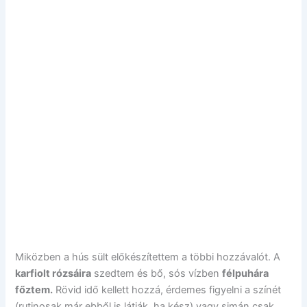
Miközben a hús sült előkészítettem a többi hozzávalót. A
karfiolt rózsáira
szedtem és bő, sós vízben
félpuhára
főztem.
Rövid idő kellett hozzá, érdemes figyelni a színét
(rutinosak már ebből is látják, ha kész) vagy simán csak