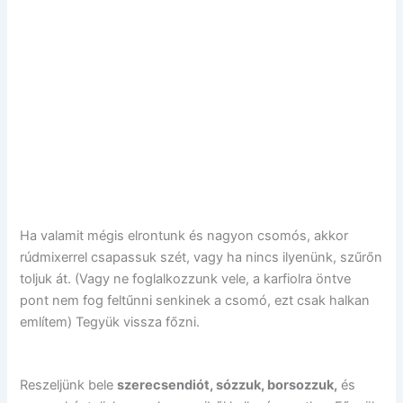
Ha valamit mégis elrontunk és nagyon csomós, akkor
rúdmixerrel csapassuk szét, vagy ha nincs ilyenünk, szűrőn
toljuk át. (Vagy ne foglalkozzunk vele, a karfiolra öntve
pont nem fog feltűnni senkinek a csomó, ezt csak halkan
említem) Tegyük vissza főzni.
Reszeljünk bele
szerecsendiót, sózzuk, borsozzuk,
és