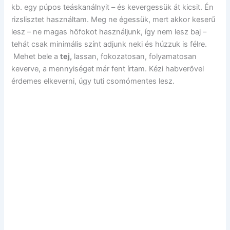
kb. egy púpos teáskanálnyit – és kevergessük át kicsit. Én
rizslisztet használtam. Meg ne égessük, mert akkor keserű
lesz – ne magas hőfokot használjunk, így nem lesz baj –
tehát csak minimális színt adjunk neki és húzzuk is félre.
Mehet bele a
tej,
lassan, fokozatosan, folyamatosan
keverve, a mennyiséget már fent írtam. Kézi habverővel
érdemes elkeverni, úgy tuti csomómentes lesz.