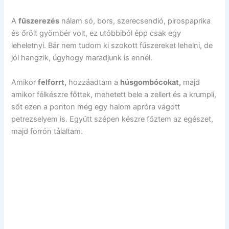
A
fűszerezés
nálam só, bors, szerecsendió, pirospaprika
és őrölt gyömbér volt, ez utóbbiból épp csak egy
leheletnyi. Bár nem tudom ki szokott fűszereket lehelni, de
jól hangzik, úgyhogy maradjunk is ennél.
Amikor
felforrt,
hozzáadtam a
húsgombócokat,
majd
amikor félkészre főttek, mehetett bele a zellert és a krumpli,
sőt ezen a ponton még egy halom apróra vágott
petrezselyem is. Együtt szépen készre főztem az egészet,
majd forrón tálaltam.