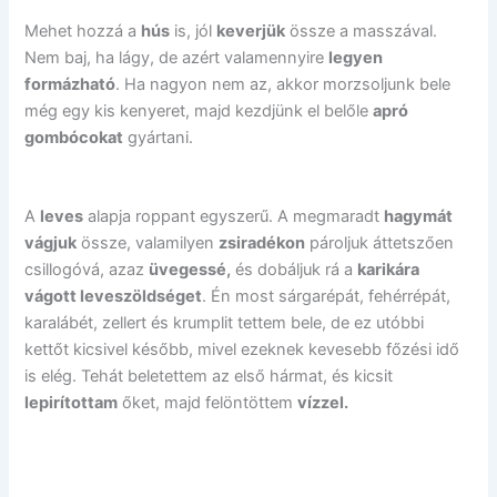
Mehet hozzá a
hús
is, jól
keverjük
össze a masszával.
Nem baj, ha lágy, de azért valamennyire
legyen
formázható
. Ha nagyon nem az, akkor morzsoljunk bele
még egy kis kenyeret, majd kezdjünk el belőle
apró
gombócokat
gyártani.
A
leves
alapja roppant egyszerű. A megmaradt
hagymát
vágjuk
össze, valamilyen
zsiradékon
pároljuk áttetszően
csillogóvá, azaz
üvegessé,
és dobáljuk rá a
karikára
vágott leveszöldséget
. Én most sárgarépát, fehérrépát,
karalábét, zellert és krumplit tettem bele, de ez utóbbi
kettőt kicsivel később, mivel ezeknek kevesebb főzési idő
is elég. Tehát beletettem az első hármat, és kicsit
lepirítottam
őket, majd felöntöttem
vízzel.