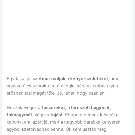
Egy tálba jól
szétmorzsoljuk
a
kenyérszeleteket,
ami
egyszerű és szórakoztató elfoglaltság, az ember olyan
erősnek érzi magát tőle. Jó, lehet, hogy csak én.
Hozzákeverjük a
fűszereket,
a
lereszelt hagymát,
fokhagymát,
végül a
tojást.
Roppant nedves keveréket
kapunk, ami azért jó, mert a nagyobb darabka kenyerek
egyből szétolvadnak benne. Ők sem úszták meg.