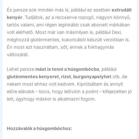
És persze sok minden más is, például ez esetben
extrudált
kenyér
. Tudjátok, az a reccsenve ropogó, nagyon könnyű,
tartós valami, ami régen leginkább csak abonett márkában
volt elérhető. Most már van másmilyen is, például Dexi,
méghozzá gluténmentes, kukoricából készült verzióban is.
Én most ezt használtam, sőt, ennek a fokhagymás
változatát.
Lehet persze
mást is tenni a húsgombócba
, például
gluténmentes kenyeret, rizst, burgonyapelyhet
stb. de
nekem most ehhez volt kedvem. Kipróbáltam és annyit
előre elárulok – bocs, hogy lelövöm a poént – kifejezetten jó
lett, úgyhogy máskor is alkalmazni fogom.
Hozzávalók a húsgombóchoz: