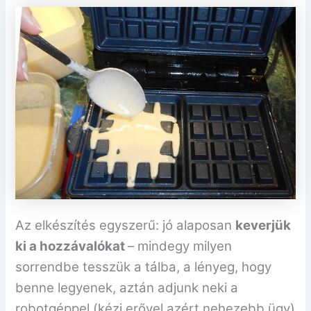
Az elkészítés egyszerű: jó alaposan
keverjük
ki a hozzávalókat
– mindegy milyen
sorrendbe tesszük a tálba, a lényeg, hogy
benne legyenek, aztán adjunk neki a
robotgéppel (kézi erővel azért nehezebb ügy)