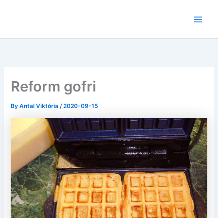
Skip
to
content
Reform gofri
By
Antal Viktória
/
2020-09-15