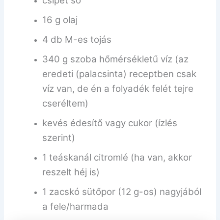
csipet só
16 g olaj
4 db M-es tojás
340 g szoba hőmérsékletű víz (az
eredeti (palacsinta) receptben csak
víz van, de én a folyadék felét tejre
cseréltem)
kevés édesítő vagy cukor (ízlés
szerint)
1 teáskanál citromlé (ha van, akkor
reszelt héj is)
1 zacskó sütőpor (12 g-os) nagyjából
a fele/harmada