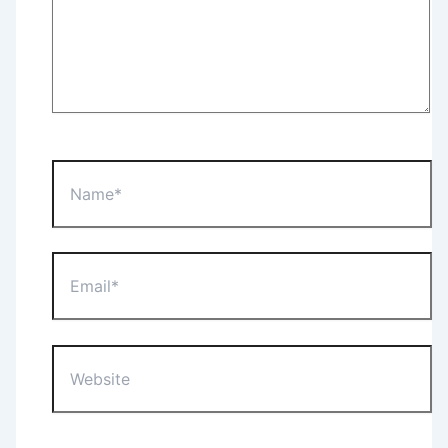
Name*
Email*
Website