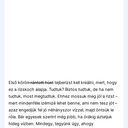
Első körön ̶r̶á̶n̶t̶o̶t̶t̶ ̶h̶ú̶s̶t̶ tejberizst kell kreálni, mert, hogy
ez a rizskoch alapja. Tudtuk? Biztos tudtuk, de ha nem
tudtuk, most megtudtuk. Ehhez mossuk meg jól a rizst –
mert mindenféle izémizé lehet benne, ami nem tesz jót –
azaz engedjük fel jó néhányszor vízzel, majd öntsük le
róla. Bár egyesek szerint még jobb, ha órákig áztatjuk
hideg vízben. Mindegy, tegyünk úgy, ahogy