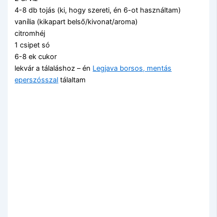
4-8 db tojás (ki, hogy szereti, én 6-ot használtam)
vanília (kikapart belső/kivonat/aroma)
citromhéj
1 csipet só
6-8 ek cukor
lekvár a tálaláshoz – én
Legjava borsos, mentás
eperszósszal
tálaltam