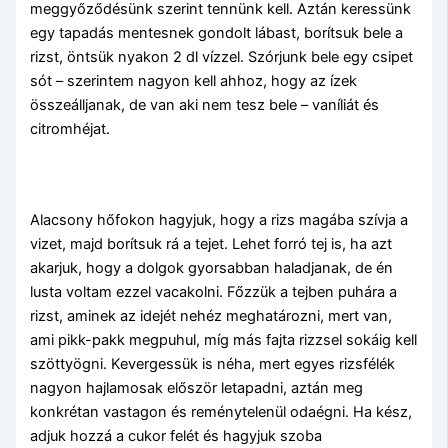
meggyőződésünk szerint tennünk kell. Aztán keressünk
egy tapadás mentesnek gondolt lábast, borítsuk bele a
rizst, öntsük nyakon 2 dl vízzel. Szórjunk bele egy csipet
sót – szerintem nagyon kell ahhoz, hogy az ízek
összeálljanak, de van aki nem tesz bele – vaníliát és
citromhéjat.
Alacsony hőfokon hagyjuk, hogy a rizs magába szívja a
vizet, majd borítsuk rá a tejet. Lehet forró tej is, ha azt
akarjuk, hogy a dolgok gyorsabban haladjanak, de én
lusta voltam ezzel vacakolni. Főzzük a tejben puhára a
rizst, aminek az idejét nehéz meghatározni, mert van,
ami pikk-pakk megpuhul, míg más fajta rizzsel sokáig kell
szöttyögni. Kevergessük is néha, mert egyes rizsfélék
nagyon hajlamosak először letapadni, aztán meg
konkrétan vastagon és reménytelenül odaégni. Ha kész,
adjuk hozzá a cukor felét és hagyjuk szoba