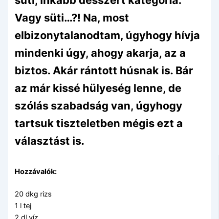
süti, inkább desszert kategória.
Vagy süti…?! Na, most
elbizonytalanodtam, úgyhogy hívja
mindenki úgy, ahogy akarja, az a
biztos. Akár rántott húsnak is. Bár
az már kissé hülyeség lenne, de
szólás szabadság van, úgyhogy
tartsuk tiszteletben mégis ezt a
választást is.
Hozzávalók:
20 dkg rizs
1 l tej
2 dl víz