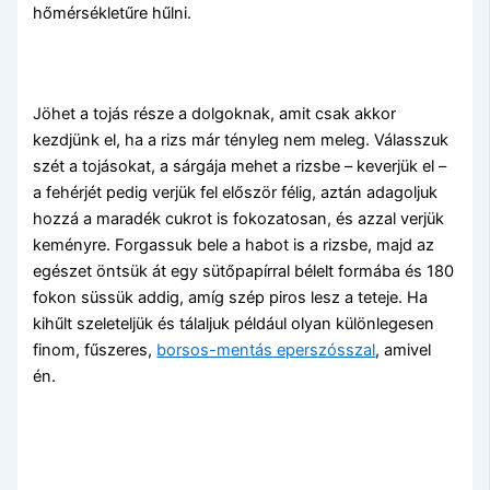
hőmérsékletűre hűlni.
Jöhet a tojás része a dolgoknak, amit csak akkor
kezdjünk el, ha a rizs már tényleg nem meleg. Válasszuk
szét a tojásokat, a sárgája mehet a rizsbe – keverjük el –
a fehérjét pedig verjük fel először félig, aztán adagoljuk
hozzá a maradék cukrot is fokozatosan, és azzal verjük
keményre. Forgassuk bele a habot is a rizsbe, majd az
egészet öntsük át egy sütőpapírral bélelt formába és 180
fokon süssük addig, amíg szép piros lesz a teteje. Ha
kihűlt szeleteljük és tálaljuk például olyan különlegesen
finom, fűszeres,
borsos-mentás eperszósszal
, amivel
én.