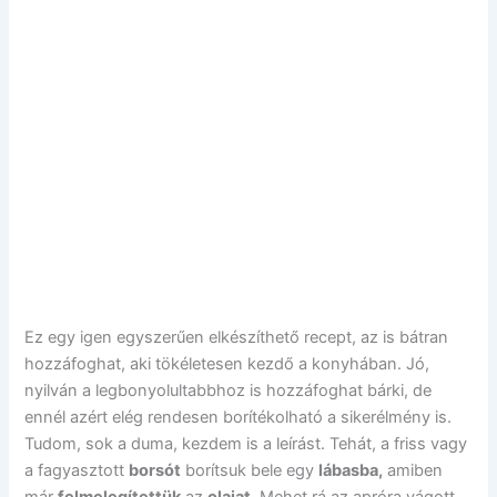
Ez egy igen egyszerűen elkészíthető recept, az is bátran
hozzáfoghat, aki tökéletesen kezdő a konyhában. Jó,
nyilván a legbonyolultabbhoz is hozzáfoghat bárki, de
ennél azért elég rendesen borítékolható a sikerélmény is.
Tudom, sok a duma, kezdem is a leírást. Tehát, a friss vagy
a fagyasztott
borsót
borítsuk bele egy
lábasba,
amiben
már
felmelegítettük
az
olajat.
Mehet rá az apróra vágott