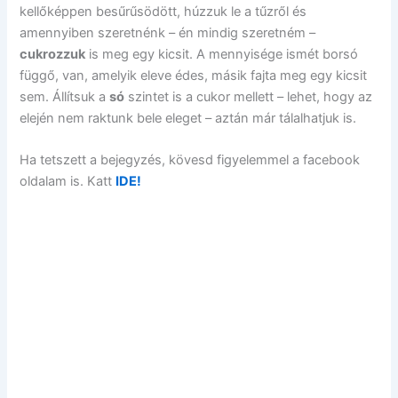
kellőképpen besűrűsödött, húzzuk le a tűzről és
amennyiben szeretnénk – én mindig szeretném –
cukrozzuk
is meg egy kicsit. A mennyisége ismét borsó
függő, van, amelyik eleve édes, másik fajta meg egy kicsit
sem. Állítsuk a
só
szintet is a cukor mellett – lehet, hogy az
elején nem raktunk bele eleget – aztán már tálalhatjuk is.
Ha tetszett a bejegyzés, kövesd figyelemmel a facebook
oldalam is. Katt
IDE!