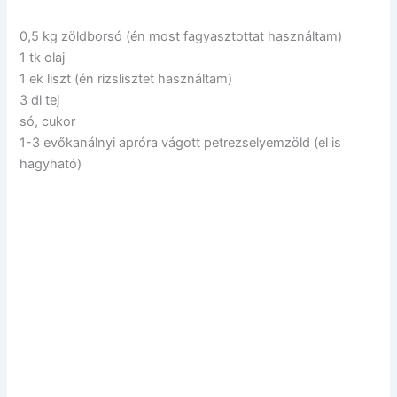
0,5 kg zöldborsó (én most fagyasztottat használtam)
1 tk olaj
1 ek liszt (én rizslisztet használtam)
3 dl tej
só, cukor
1-3 evőkanálnyi apróra vágott petrezselyemzöld (el is
hagyható)