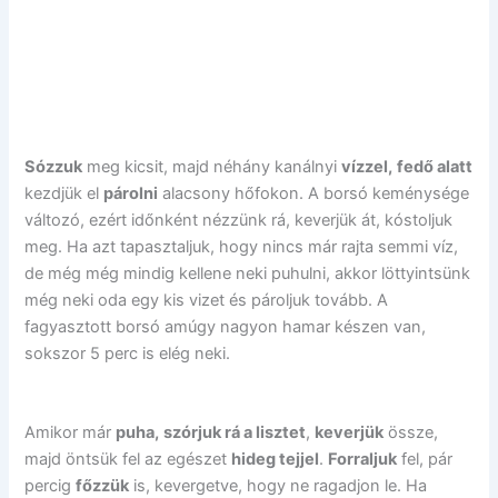
Sózzuk
meg kicsit, majd néhány kanálnyi
vízzel,
fedő alatt
kezdjük el
párolni
alacsony hőfokon. A borsó keménysége
változó, ezért időnként nézzünk rá, keverjük át, kóstoljuk
meg. Ha azt tapasztaljuk, hogy nincs már rajta semmi víz,
de még még mindig kellene neki puhulni, akkor löttyintsünk
még neki oda egy kis vizet és pároljuk tovább. A
fagyasztott borsó amúgy nagyon hamar készen van,
sokszor 5 perc is elég neki.
Amikor már
puha,
szórjuk rá a lisztet
,
keverjük
össze,
majd öntsük fel az egészet
hideg tejjel
.
Forraljuk
fel, pár
percig
főzzük
is, kevergetve, hogy ne ragadjon le. Ha