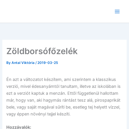
Skip
to
content
Zöldborsófőzelék
By
Antal Viktória
/
2019-03-25
Én azt a változatot készítem, ami szerintem a klasszikus
verzió, mivel édesanyámtól tanultam, illetve az iskolában is
ezt a verziót kaptuk a menzán. Ettől függetlenül hallottam
már, hogy van, aki hagymás rántást tesz alá, pirospaprikát
bele, vagy saját magával sűríti be, esetleg tej helyett vízzel,
vagy éppen növényi tejjel készíti.
Hozzávalók: