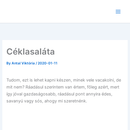
Skip
to
content
Céklasaláta
By
Antal Viktória
/
2020-01-11
Tudom, ezt is lehet kapni készen, minek vele vacakolni, de
mit nem? Ráadásul szerintem van értem, főleg azért, mert
így jóval gazdaságosabb, ráadásul pont annyira édes,
savanyú vagy sós, ahogy mi szeretnénk.