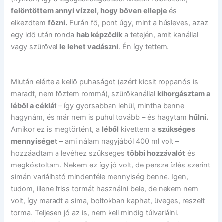
felöntöttem annyi vízzel, hogy bőven ellepje
és
elkezdtem
főzni.
Furán fő, pont úgy, mint a húsleves, azaz
egy idő után ronda
hab képződik
a tetején, amit kanállal
vagy szűrővel
le lehet vadászni
. Én így tettem.
Miután elérte a kellő puhaságot (azért kicsit roppanós is
maradt, nem főztem rommá), szűrőkanállal
kihorgásztam a
léből a céklát
– így gyorsabban lehűl, mintha benne
hagynám, és már nem is puhul tovább – és hagytam
hűlni.
Amikor ez is megtörtént, a
léből
kivettem a
szükséges
mennyiséget
– ami nálam nagyjából 400 ml volt –
hozzáadtam a levéhez szükséges
többi hozzávalót
és
megkóstoltam. Nekem ez így jó volt, de persze ízlés szerint
simán variálható mindenféle mennyiség benne. Igen,
tudom, illene friss tormát használni bele, de nekem nem
volt, így maradt a sima, boltokban kaphat, üveges, reszelt
torma. Teljesen jó az is, nem kell mindig túlvariálni.