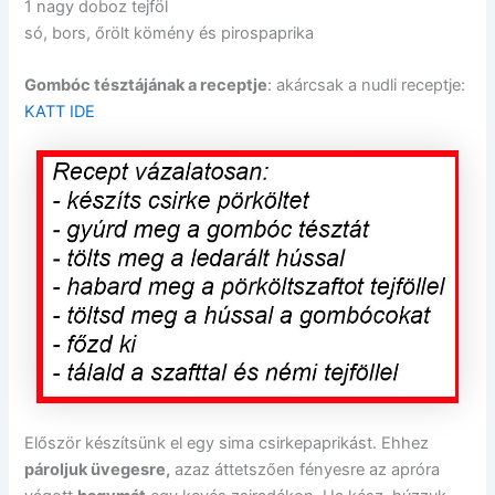
1 nagy doboz tejföl
só, bors, őrölt kömény és pirospaprika
Gombóc tésztájának a receptje
: akárcsak a nudli receptje:
KATT IDE
Először készítsünk el egy sima csirkepaprikást. Ehhez
pároljuk üvegesre,
azaz áttetszően fényesre az apróra