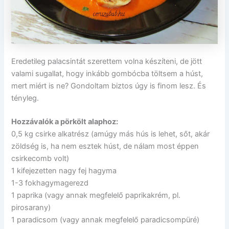
Eredetileg palacsintát szerettem volna készíteni, de jött
valami sugallat, hogy inkább gombócba töltsem a húst,
mert miért is ne? Gondoltam biztos úgy is finom lesz. És
tényleg.
Hozzávalók a pörkölt alaphoz:
0,5 kg csirke alkatrész (amúgy más hús is lehet, sőt, akár
zöldség is, ha nem esztek húst, de nálam most éppen
csirkecomb volt)
1 kifejezetten nagy fej hagyma
1-3 fokhagymagerezd
1 paprika (vagy annak megfelelő paprikakrém, pl.
pirosarany)
1 paradicsom (vagy annak megfelelő paradicsompüré)