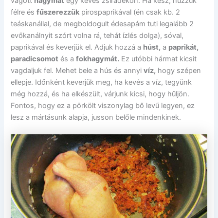
vágott
hagymát
egy kevés zsiradékon. Ha kész, húzzuk
félre és
fűszerezzük
pirospaprikával (én csak kb. 2
teáskanállal, de megboldogult édesapám tuti legalább 2
evőkanálnyit szórt volna rá, tehát ízlés dolga), sóval,
paprikával és keverjük el. Adjuk hozzá a
húst,
a
paprikát,
paradicsomot
és a
fokhagymát.
Ez utóbbi hármat kicsit
vagdaljuk fel. Mehet bele a hús és annyi
víz,
hogy szépen
ellepje. Időnként keverjük meg, ha kevés a víz, tegyünk
még hozzá, és ha elkészült, várjunk kicsi, hogy hűljön.
Fontos, hogy ez a pörkölt viszonylag bő levű legyen, ez
lesz a mártásunk alapja, jusson belőle mindenkinek.