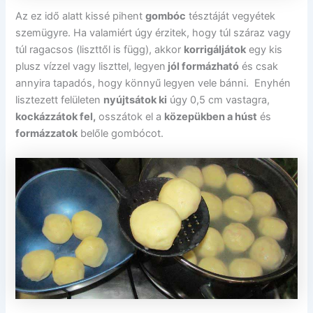
Az ez idő alatt kissé pihent
gombóc
tésztáját vegyétek
szemügyre. Ha valamiért úgy érzitek, hogy túl száraz vagy
túl ragacsos (liszttől is függ), akkor
korrigáljátok
egy kis
plusz vízzel vagy liszttel, legyen
jól formázható
és csak
annyira tapadós, hogy könnyű legyen vele bánni. Enyhén
lisztezett felületen
nyújtsátok ki
úgy 0,5 cm vastagra,
kockázzátok fel,
osszátok el a
közepükben a húst
és
formázzatok
belőle gombócot.