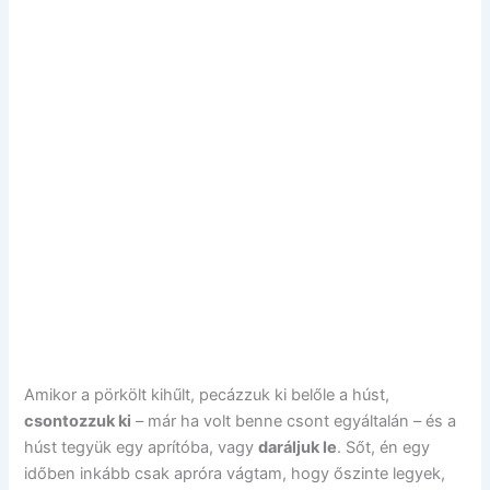
Amikor a pörkölt kihűlt, pecázzuk ki belőle a húst,
csontozzuk ki
– már ha volt benne csont egyáltalán – és a
húst tegyük egy aprítóba, vagy
daráljuk le
. Sőt, én egy
időben inkább csak apróra vágtam, hogy őszinte legyek,