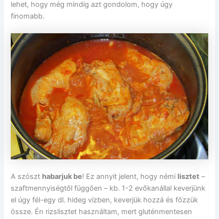
lehet, hogy még mindig azt gondolom, hogy úgy
finomabb.
A szószt
habarjuk be
! Ez annyit jelent, hogy némi
lisztet
–
szaftmennyiségtől függően – kb. 1-2 evőkanállal keverjünk
el úgy fél-egy dl. hideg vízben, keverjük hozzá és főzzük
össze. Én rizslisztet használtam, mert gluténmentesen