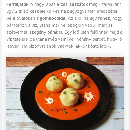
Forraljatok
jó nagy lábas
vizet, sózzátok
meg (literenként
úgy 2 tk só kell bele kb.) és ha bugyogva forr, eresszétek
bele
óvatosan a
gombócokat.
Az a jó, ha úgy
főnek,
hogy
bár forrjon a víz, utána már ne lobogjon vadul, mert az
szétverheti szegény párákat. Egy idő után feljönnek majd a
víz tetejére, de utána még várni kell néhány percet, hogy jó
legyen. Ha bizonytalanok vagytok, akkor kóstoljatok.