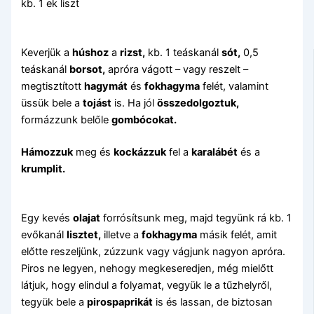
kb. 1 ek liszt
Keverjük a
húshoz
a
rizst,
kb. 1 teáskanál
sót,
0,5
teáskanál
borsot,
apróra vágott – vagy reszelt –
megtisztított
hagymát
és
fokhagyma
felét, valamint
üssük bele a
tojást
is. Ha jól
összedolgoztuk,
formázzunk belőle
gombócokat.
Hámozzuk
meg és
kockázzuk
fel a
karalábét
és a
krumplit.
Egy kevés
olajat
forrósítsunk meg, majd tegyünk rá kb. 1
evőkanál
lisztet,
illetve a
fokhagyma
másik felét, amit
előtte reszeljünk, zúzzunk vagy vágjunk nagyon apróra.
Piros ne legyen, nehogy megkeseredjen, még mielőtt
látjuk, hogy elindul a folyamat, vegyük le a tűzhelyről,
tegyük bele a
pirospaprikát
is és lassan, de biztosan