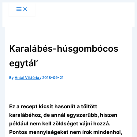
Skip
to
content
Karalábés-húsgombócos
egytál’
By
Antal Viktória
/
2018-09-21
Ez a recept kicsit hasonlít a töltött
karalábéhoz, de annál egyszerűbb, hiszen
például nem kell zöldséget vájni hozzá.
Pontos mennyiségeket nem írok mindenhol,