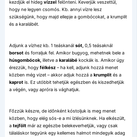
kezdjük el hideg
vízzel
felönteni. Keverjük veszettül,
hogy ne legyen csomós. Kb. annyi vízre lesz
szükségünk, hogy majd ellepje a gombócokat, a krumplit
és a karalábét.
Adjunk a vízhez kb. 1 teáskanál
sót,
0,5 teásaknál
borsot
és forraljuk fel. Amikor bugyog, mehetnek bele a
húsgombócok,
illetve a
karalábé
kockák is. Amikor úgy
érezzük, hogy
félkész
– ha kell, adjunk hozzá menet
közben még vizet – akkor adjuk hozzá a
krumplit
és a
kaprot
is. Ez utóbbit tehetjük egészben és kiszedhetjük
a végén, vagy apróra is vághatjuk.
Főzzük készre, de időnként kóstoljuk is meg menet
közben, hogy elég sós-e a mi ízlésünknek. Ha elkészült,
a
tejfölt
már az egészbe belekeverhetjük, vagy csak
tálaláskor tegyünk egy kellemes halmot mindegyik adag