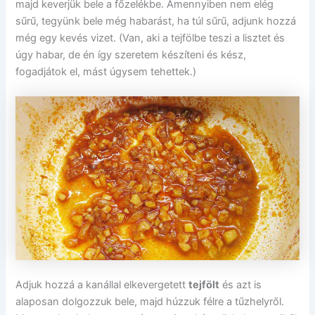
majd keverjük bele a főzelékbe. Amennyiben nem elég
sűrű, tegyünk bele még habarást, ha túl sűrű, adjunk hozzá
még egy kevés vizet. (Van, aki a tejfölbe teszi a lisztet és
úgy habar, de én így szeretem készíteni és kész,
fogadjátok el, mást úgysem tehettek.)
Adjuk hozzá a kanállal elkevergetett
tejfölt
és azt is
alaposan dolgozzuk bele, majd húzzuk félre a tűzhelyről.