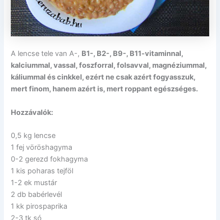
A lencse tele van A-,
B1-, B2-, B9-, B11-vitaminnal,
kalciummal, vassal, foszforral, folsavval, magnéziummal,
káliummal és cinkkel, ezért ne csak azért fogyasszuk,
mert finom, hanem azért is, mert roppant egészséges.
Hozzávalók:
0,5 kg lencse
1 fej vöröshagyma
0-2 gerezd fokhagyma
1 kis poharas tejföl
1-2 ek mustár
2 db babérlevél
1 kk pirospaprika
2-3 tk só