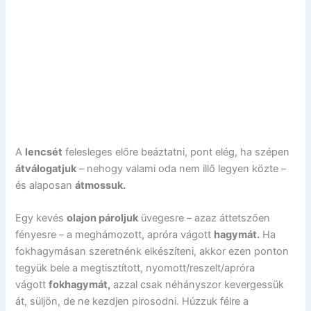
A
lencsét
felesleges előre beáztatni, pont elég, ha szépen
átválogatjuk
– nehogy valami oda nem illő legyen közte –
és alaposan
átmossuk.
Egy kevés
olajon pároljuk
üvegesre – azaz áttetszően
fényesre – a meghámozott, apróra vágott
hagymát.
Ha
fokhagymásan szeretnénk elkészíteni, akkor ezen ponton
tegyük bele a megtisztított, nyomott/reszelt/apróra
vágott
fokhagymát,
azzal csak néhányszor kevergessük
át, süljön, de ne kezdjen pirosodni. Húzzuk félre a