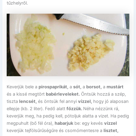
tűzhelyről.
Keverjük bele a
pirospaprikát,
a
sót,
a
borsot,
a
mustárt
és a kissé megtört
babérleveleket.
Öntsük hozzá a szép,
tiszta
lencsét,
és öntsük fel annyi
vízzel,
hogy jó alaposan
ellepje (kb. 2 liter). Fedő alatt
főzzük.
Néha nézzünk rá,
keverjük meg, ha pedig kell, pótoljuk alatta a vizet. Ha pedig
megpuhult (bő fél óra),
habarjuk
be: egy kevés
vízzel
keverjük tejfölsűrűségűre és csomómentesre a
lisztet,