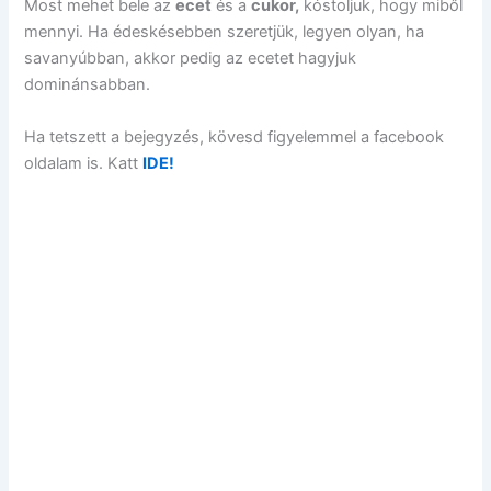
Most mehet bele az
ecet
és a
cukor,
kóstoljuk, hogy miből
mennyi. Ha édeskésebben szeretjük, legyen olyan, ha
savanyúbban, akkor pedig az ecetet hagyjuk
dominánsabban.
Ha tetszett a bejegyzés, kövesd figyelemmel a facebook
oldalam is. Katt
IDE!