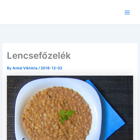
Skip
to
content
Lencsefőzelék
By
Antal Viktória
/
2018-12-02