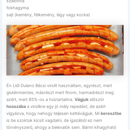
szalonna
fokhagyma
sajt (kemény, félkemény, lágy vagy kocka)
Én Lidl Dulano Bécsi virslit használtam, egyrészt, mert
gluténmentes, másrészt mert finom, harmadrészt meg
azért, mert 85%-os a hústartalma.
Vágjuk
először
hosszába
a virslikre egy jó mély repedést, de azért
vigyázva, hogy nehogy teljesen kettévágjuk. Mi
keresztbe
is be szoktuk kicsit vagdalni, de igazából ez nem
törvényszerű, ahogy a belevalók sem. Bármi kihagyható