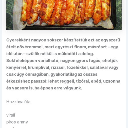
Gyerekként nagyon sokszor készítettük ezt az egyszerű
ételt nővéremmel, mert egyrészt finom, másrészt – egy
idő után – szülők nélkül is működött a dolog.
Sokféleképpen variálható, nagyon gyors fogás, ehetjük
kenyérrel, krumplival, rizzsel, főzelékkel, salátával vagy
csak úgy önmagában, gyakorlatilag az összes
étkezéshez passzol: lehet reggeli, tízórai, ebéd, uzsonna
és vacsora is, ha éppen erre vágyunk.
Hozzávalók:
virsli
piros arany