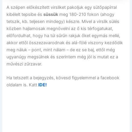
A szépen előkészített virsliket pakoljuk egy sütőpapírral
kibélelt tepsibe és
süssük
meg 180-210 fokon (ahogy
tetszik, kb. teljesen mindegy) készre. Mivel a virslik sülés
közben hajlamosak megnövelni az ő kis térfogatukat,
előfordulhat, hogy ha túl sűrűn rakjuk őket egymás mellé,
akkor ettől összezavarodnak és alá-fölé viszony kezdődik
meg náluk – pont, mint nálam – de ez se baj, ettől még
ugyanúgy megsülnek és szerintem még jól is mutat ez a
művészi zűrzavar.
Ha tetszett a bejegyzés, kövesd figyelemmel a facebook
oldalam is. Katt
IDE!