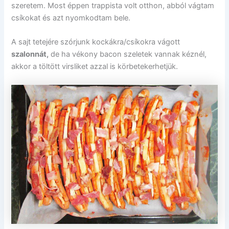
szeretem. Most éppen trappista volt otthon, abból vágtam
csíkokat és azt nyomkodtam bele.
A sajt tetejére szórjunk kockákra/csíkokra vágott
szalonnát,
de ha vékony bacon szeletek vannak kéznél,
akkor a töltött virsliket azzal is körbetekerhetjük.