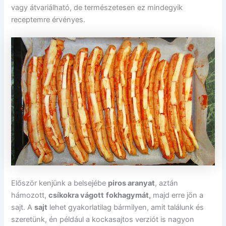
vagy átvariálható, de természetesen ez mindegyik
receptemre érvényes.
Először kenjünk a belsejébe
piros aranyat
, aztán
hámozott,
csíkokra vágott
fokhagymát,
majd erre jön a
sajt. A
sajt
lehet gyakorlatilag bármilyen, amit találunk és
szeretünk, én például a kockasajtos verziót is nagyon