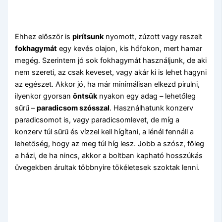
Ehhez először is
pirítsunk
nyomott, zúzott vagy reszelt
fokhagymát
egy kevés olajon, kis hőfokon, mert hamar
megég. Szerintem jó sok fokhagymát használjunk, de aki
nem szereti, az csak keveset, vagy akár ki is lehet hagyni
az egészet. Akkor jó, ha már minimálisan elkezd pirulni,
ilyenkor gyorsan
öntsük
nyakon egy adag – lehetőleg
sűrű –
paradicsom szósszal
. Használhatunk konzerv
paradicsomot is, vagy paradicsomlevet, de míg a
konzerv túl sűrű és vízzel kell hígítani, a lénél fennáll a
lehetőség, hogy az meg túl híg lesz. Jobb a szósz, főleg
a házi, de ha nincs, akkor a boltban kapható hosszúkás
üvegekben árultak többnyire tökéletesek szoktak lenni.