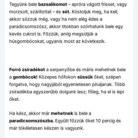
Tegyünk bele
bazsalikomot
– apróra vágott frisset, vagy
morzsolt, szárítottat – és
sót.
Kóstoljuk meg, ha kell,
akkor sózzuk még, vagy ha nem elég édes a
paradicsomszósz, akkor titokban szórhatunk bele egy
kevés cukrot is. Főzzük, amíg megsütjük a
húsgombócokat, ugyanis most az következik.
Forró zsiradékot
a serpenyőbe és máris mehetnek bele
a
gombócok!
Közepes hőfokon
süssük
őket, szépen
forgatva, hogy nagyjából egyenletesen piruljanak. Több
zsiradékba egyszerűbb dolgunk lesz, főleg, ha el is lepi
őket.
Ha kész, akkor már
mehetnek
is bele a
paradicsomszószba.
Együtt főzzük őket 10 percig és
már tökéletesen készen is vagyunk.