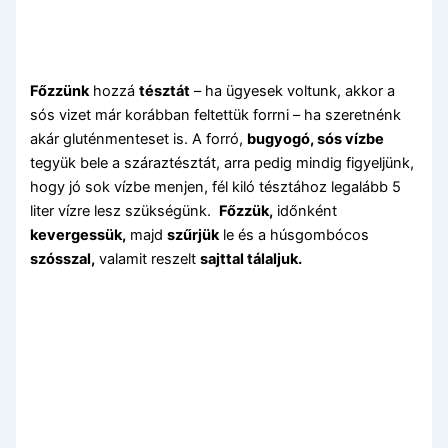
Főzzünk
hozzá
tésztát
– ha ügyesek voltunk, akkor a
sós vizet már korábban feltettük forrni – ha szeretnénk
akár gluténmenteset is. A forró,
bugyogó, sós vízbe
tegyük bele a száraztésztát, arra pedig mindig figyeljünk,
hogy jó sok vízbe menjen, fél kiló tésztához legalább 5
liter vízre lesz szükségünk.
Főzzük,
időnként
kevergessük,
majd
szűrjük
le és a húsgombócos
szósszal,
valamit reszelt
sajttal tálaljuk.