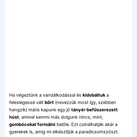
Ha végeztünk a vandálkodással és
kidobáltuk
a
feleslegessé vált
bőrt
(nevezzük most így, szebben
hangzik) máris kapunk egy jó
tányér befűszerezett
húst
, amivel semmi más dolgunk nincs, mint,
gombócokat formálni
belőle. Ezt csinálhatják akár a
gyerekek is, amíg mi elkészítjük a paradicsomszószt.