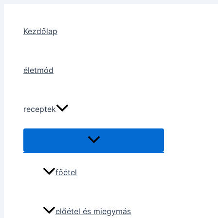
Skip
to
Kezdőlap
content
életmód
receptek
főétel
előétel és miegymás