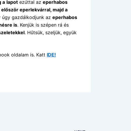
 a
lapot
ezúttal az
eperhabos
s
először eperlekvárral, majd a
gy úgy gazdálkodjunk az
eperhabos
nésre is
. Kenjük is szépen rá és
szeletekkel
. Hűtsük, szeljük, együk
book oldalam is. Katt
IDE!