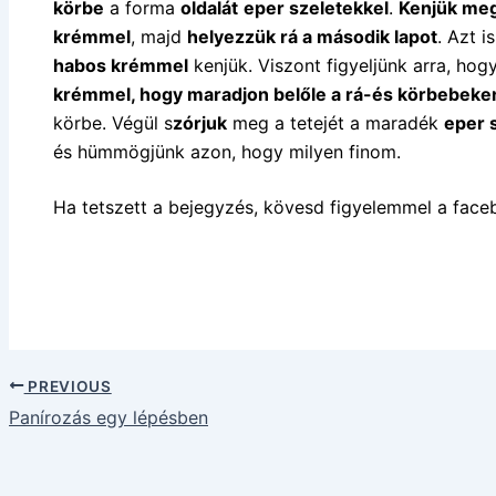
körbe
a forma
oldalát
eper szeletekkel
.
Kenjük meg
krémmel
, majd
helyezzük rá a második lapot
. Azt i
habos krémmel
kenjük. Viszont figyeljünk arra, ho
krémmel, hogy maradjon belőle a rá-és körbebeke
körbe. Végül s
zórjuk
meg a tetejét a maradék
eper 
és hümmögjünk azon, hogy milyen finom.
Ha tetszett a bejegyzés, kövesd figyelemmel a face
PREVIOUS
Panírozás egy lépésben