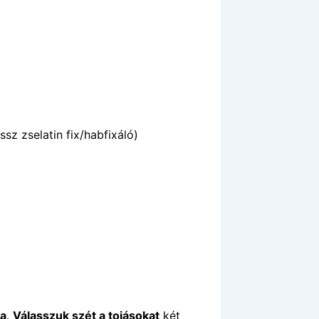
z zselatin fix/habfixáló)
ra
.
Válasszuk szét a tojásokat
két