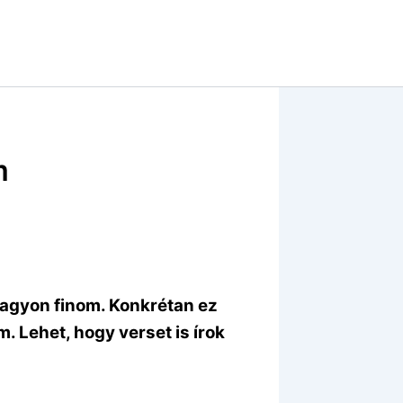
m
agyon finom. Konkrétan ez
m. Lehet, hogy verset is írok