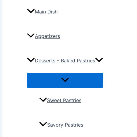
Main Dish
Appetizers
Desserts – Baked Pastries
Sweet Pastries
Savory Pastries