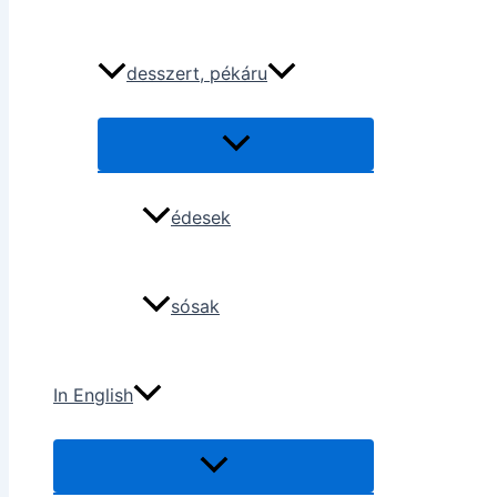
desszert, pékáru
édesek
sósak
In English