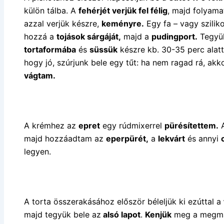
külön tálba. A
fehérjét verjük fel félig
, majd folyam
azzal verjük készre,
keményre.
Egy fa – vagy szilik
hozzá a
tojások sárgáját,
majd a
pudingport.
Tegyük
tortaformába
és
süssük
készre kb. 30-35 perc alat
hogy jó, szúrjunk bele egy tűt: ha nem ragad rá, akk
vágtam.
A krémhez az
epret
egy rúdmixerrel
pürésítettem.
majd hozzáadtam az
eperpürét,
a
lekvárt
és annyi
legyen.
A torta összerakásához először béleljük ki ezúttal a
majd tegyük bele az
alsó lapot
.
Kenjük
meg a megm