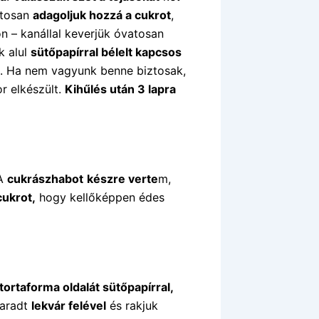
atosan
adagoljuk hozzá a cukrot
,
on – kanállal keverjük óvatosan
 alul
sütőpapírral bélelt kapcsos
t. Ha nem vagyunk benne biztosak,
or elkészült.
Kihűlés után 3 lapra
A
cukrászhabot
készre verte
m,
cukrot,
hogy kellőképpen édes
tortaforma oldalát sütőpapírral,
aradt
lekvár felével
és rakjuk