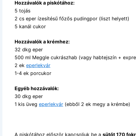
Hozzávalók a piskótához:
5 tojás
2 cs eper ízesítésű főzős pudingpor (liszt helyett)
5 kanál cukor
Hozzávalók a krémhez:
32 dkg eper
500 ml Meggle cukrászhab (vagy habtejszín + express
2 ek
eperlekvár
1-4 ek porcukor
Egyéb hozzávalók:
30 dkg eper
1 kis üveg
eperlekvár
(ebből 2 ek megy a krémbe)
A piskótához először kapcsoljuk be a
sütőt 170 fok