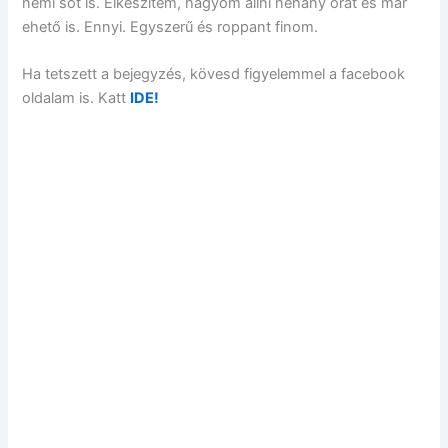
némi sót is. Elkészítem, hagyom állni néhány órát és már
ehető is. Ennyi. Egyszerű és roppant finom.
Ha tetszett a bejegyzés, kövesd figyelemmel a facebook
oldalam is. Katt
IDE!