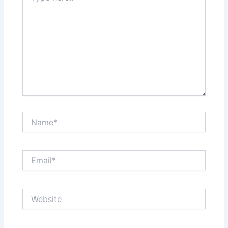
Name*
Email*
Website