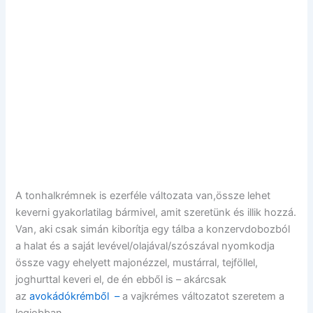
A tonhalkrémnek is ezerféle változata van,össze lehet
keverni gyakorlatilag bármivel, amit szeretünk és illik hozzá.
Van, aki csak simán kiborítja egy tálba a konzervdobozból
a halat és a saját levével/olajával/szószával nyomkodja
össze vagy ehelyett majonézzel, mustárral, tejföllel,
joghurttal keveri el, de én ebből is – akárcsak
az
avokádókrémből –
a vajkrémes változatot szeretem a
legjobban.