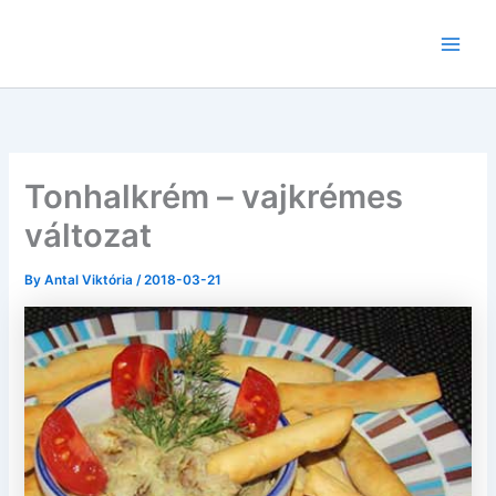
Skip
to
content
Tonhalkrém – vajkrémes
változat
By
Antal Viktória
/
2018-03-21