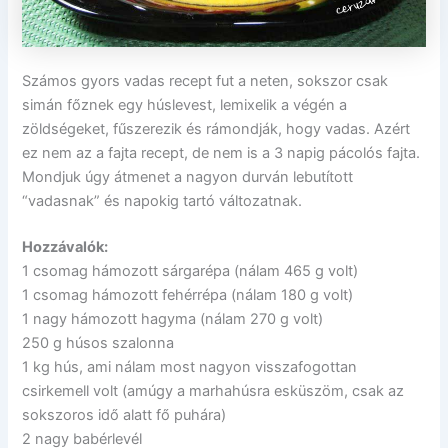
Számos gyors vadas recept fut a neten, sokszor csak
simán főznek egy húslevest, lemixelik a végén a
zöldségeket, fűszerezik és rámondják, hogy vadas. Azért
ez nem az a fajta recept, de nem is a 3 napig pácolós fajta.
Mondjuk úgy átmenet a nagyon durván lebutított
“vadasnak” és napokig tartó változatnak.
Hozzávalók:
1 csomag hámozott sárgarépa (nálam 465 g volt)
1 csomag hámozott fehérrépa (nálam 180 g volt)
1 nagy hámozott hagyma (nálam 270 g volt)
250 g húsos szalonna
1 kg hús, ami nálam most nagyon visszafogottan
csirkemell volt (amúgy a marhahúsra esküszöm, csak az
sokszoros idő alatt fő puhára)
2 nagy babérlevél