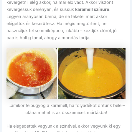
kevergetni, elég akkor, ha már elolvadt. Akkor viszont
kevergessük serényen, és süssük
karamell színűre
.
Legyen aranyosan barna, de ne fekete, mert akkor
elégettük és keserű lesz. Ha mégis megtörtént, ne
használjuk fel semmiképpen, inkább – kezdjük előröl, jó
pap is holtig tanul, ahogy a mondás tartja.
…amikor felbugyog a karamell, ha folyadékot öntünk bele –
utána mehet is az összemixelt mártásba!
Ha elégedettek vagyunk a színével, akkor vegyünk ki egy