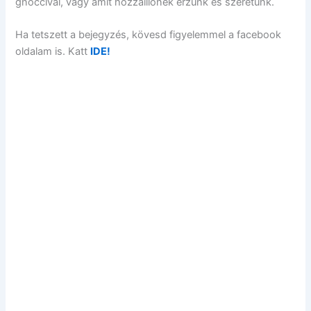
gnoccival, vagy amit hozzáillőnek érzünk és szeretünk.
Ha tetszett a bejegyzés, kövesd figyelemmel a facebook
oldalam is. Katt
IDE!