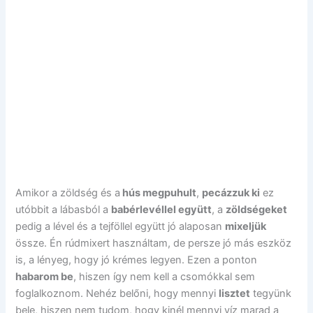
Amikor a zöldség és a
hús megpuhult
,
pecázzuk ki
ez
utóbbit a lábasból a
babérlevéllel együtt
, a
zöldségeket
pedig a lével és a tejföllel együtt jó alaposan
mixeljük
össze. Én rúdmixert használtam, de persze jó más eszköz
is, a lényeg, hogy jó krémes legyen. Ezen a ponton
habarom be
, hiszen így nem kell a csomókkal sem
foglalkoznom. Nehéz belőni, hogy mennyi
lisztet
tegyünk
bele, hiszen nem tudom, hogy kinél mennyi víz marad a