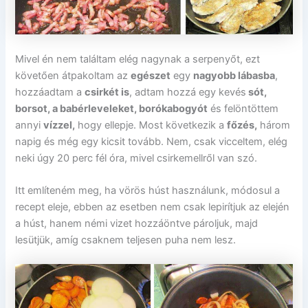
Mivel én nem találtam elég nagynak a serpenyőt, ezt
követően átpakoltam az
egészet
egy
nagyobb lábasba
,
hozzáadtam a
csirkét is
, adtam hozzá egy kevés
sót,
borsot, a babérleveleket, borókabogyót
és felöntöttem
annyi
vízzel,
hogy ellepje. Most következik a
főzés,
három
napig és még egy kicsit tovább. Nem, csak vicceltem, elég
neki úgy 20 perc fél óra, mivel csirkemellről van szó.
Itt említeném meg, ha vörös húst használunk, módosul a
recept eleje, ebben az esetben nem csak lepirítjuk az elején
a húst, hanem némi vizet hozzáöntve pároljuk, majd
lesütjük, amíg csaknem teljesen puha nem lesz.