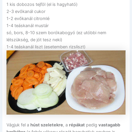
1 kis dobozos tejföl (el is hagyható)
2-3 evőkanál cukor
1-2 evőkanál citromlé
1-4 teáskanál mustár
só, bors, 8-10 szem borókabogyó (ez utóbbi nem
létszükség, de jót tesz neki)
1-4 teáskanál liszt (esetemben rizsliszt)
Vágjuk fel a
húst szeletekre
, a
répákat
pedig
vastagabb