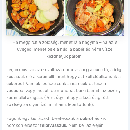
Ha megpirult a zöldség, mehet rá a hagyma – ha az is
üveges, mehet bele a hús, a babér és némi vízzel
kezdhetjük párolni!
Térjünk vissza az én változatomhoz: amíg a cucc fő, addig
készítsük elő a karamellt, mert hogy azt kell előállítanunk a
cukorból. Van, aki persze csak simán cukrot tesz a
vadasba, vagy mézet, de mondhat bárki bármit, az bizony
karamellel az igazi. (Pont úgy, ahogy a kizárólag főtt
zöldség se olyan ízű, mint amit lepirítottunk).
Fogunk egy kis lábast, beletesszük a
cukrot
és kis
hőfokon először
felolvasszuk.
Nem kell az elején