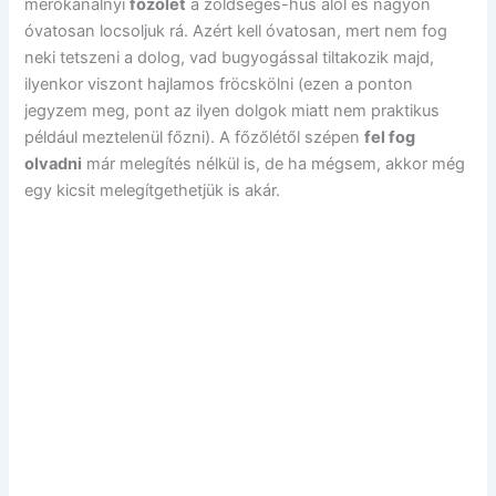
merőkanálnyi
főzőlét
a zöldséges-hús alól és nagyon
óvatosan locsoljuk rá. Azért kell óvatosan, mert nem fog
neki tetszeni a dolog, vad bugyogással tiltakozik majd,
ilyenkor viszont hajlamos fröcskölni (ezen a ponton
jegyzem meg, pont az ilyen dolgok miatt nem praktikus
például meztelenül főzni). A főzőlétől szépen
fel fog
olvadni
már melegítés nélkül is, de ha mégsem, akkor még
egy kicsit melegítgethetjük is akár.