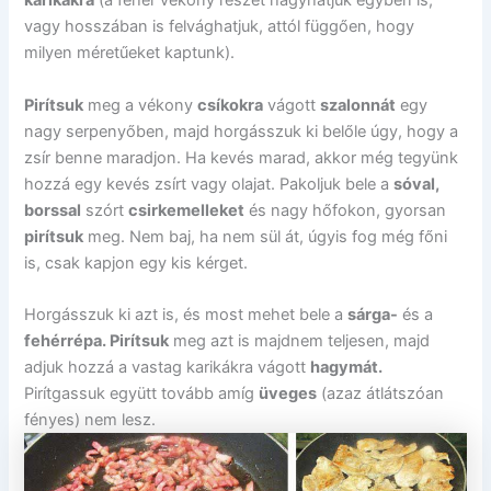
karikákra
(a fehér vékony részét hagyhatjuk egyben is,
vagy hosszában is felvághatjuk, attól függően, hogy
milyen méretűeket kaptunk).
Pirítsuk
meg a vékony
csíkokra
vágott
szalonnát
egy
nagy serpenyőben, majd horgásszuk ki belőle úgy, hogy a
zsír benne maradjon. Ha kevés marad, akkor még tegyünk
hozzá egy kevés zsírt vagy olajat. Pakoljuk bele a
sóval,
borssal
szórt
csirkemelleket
és nagy hőfokon, gyorsan
pirítsuk
meg. Nem baj, ha nem sül át, úgyis fog még főni
is, csak kapjon egy kis kérget.
Horgásszuk ki azt is, és most mehet bele a
sárga-
és a
fehérrépa. Pirítsuk
meg azt is majdnem teljesen, majd
adjuk hozzá a vastag karikákra vágott
hagymát.
Pirítgassuk együtt tovább amíg
üveges
(azaz átlátszóan
fényes) nem lesz.