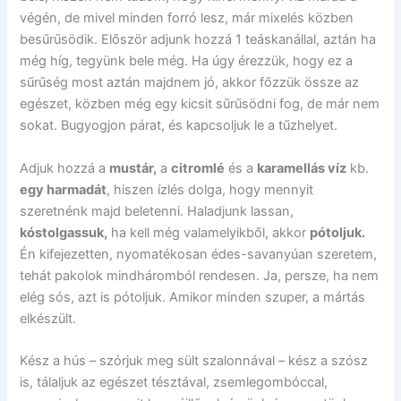
végén, de mivel minden forró lesz, már mixelés közben
besűrűsödik. Először adjunk hozzá 1 teáskanállal, aztán ha
még híg, tegyünk bele még. Ha úgy érezzük, hogy ez a
sűrűség most aztán majdnem jó, akkor főzzük össze az
egészet, közben még egy kicsit sűrűsödni fog, de már nem
sokat. Bugyogjon párat, és kapcsoljuk le a tűzhelyet.
Adjuk hozzá a
mustár,
a
citromlé
és a
karamellás víz
kb.
egy harmadát
, hiszen ízlés dolga, hogy mennyit
szeretnénk majd beletenni. Haladjunk lassan,
kóstolgassuk,
ha kell még valamelyikből, akkor
pótoljuk.
Én kifejezetten, nyomatékosan édes-savanyúan szeretem,
tehát pakolok mindháromból rendesen. Ja, persze, ha nem
elég sós, azt is pótoljuk. Amikor minden szuper, a mártás
elkészült.
Kész a hús – szórjuk meg sült szalonnával – kész a szósz
is, tálaljuk az egészet tésztával, zsemlegombóccal,