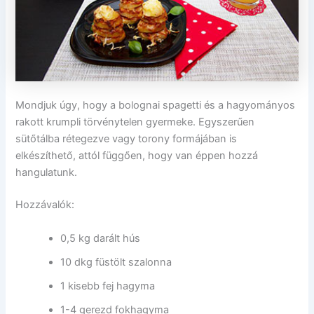
Mondjuk úgy, hogy a bolognai spagetti és a hagyományos
rakott krumpli törvénytelen gyermeke. Egyszerűen
sütőtálba rétegezve vagy torony formájában is
elkészíthető, attól függően, hogy van éppen hozzá
hangulatunk.
Hozzávalók:
0,5 kg darált hús
10 dkg füstölt szalonna
1 kisebb fej hagyma
1-4 gerezd fokhagyma