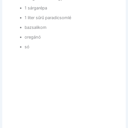
1 sárgarépa
1 liter sűrű paradicsomlé
bazsalikom
oregánó
só