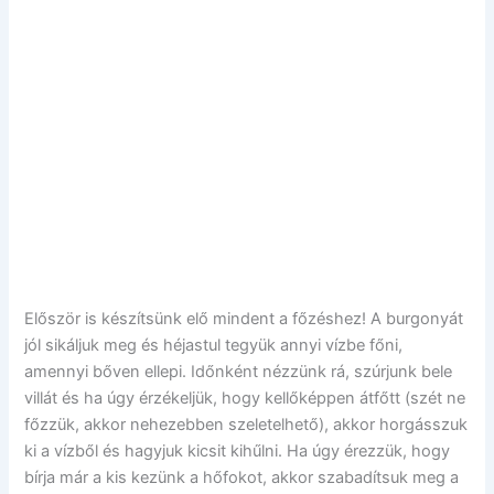
Először is készítsünk elő mindent a főzéshez! A burgonyát
jól sikáljuk meg és héjastul tegyük annyi vízbe főni,
amennyi bőven ellepi. Időnként nézzünk rá, szúrjunk bele
villát és ha úgy érzékeljük, hogy kellőképpen átfőtt (szét ne
főzzük, akkor nehezebben szeletelhető), akkor horgásszuk
ki a vízből és hagyjuk kicsit kihűlni. Ha úgy érezzük, hogy
bírja már a kis kezünk a hőfokot, akkor szabadítsuk meg a