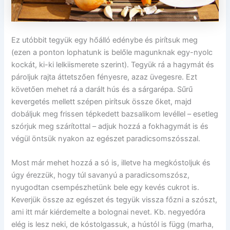
Ez utóbbit tegyük egy hőálló edénybe és pirítsuk meg
(ezen a ponton lophatunk is belőle magunknak egy-nyolc
kockát, ki-ki lelkiismerete szerint). Tegyük rá a hagymát és
pároljuk rajta áttetszően fényesre, azaz üvegesre. Ezt
követően mehet rá a darált hús és a sárgarépa. Sűrű
kevergetés mellett szépen pirítsuk össze őket, majd
dobáljuk meg frissen tépkedett bazsalikom levéllel – esetleg
szórjuk meg szárítottal – adjuk hozzá a fokhagymát is és
végül öntsük nyakon az egészet paradicsomszósszal.
Most már mehet hozzá a só is, illetve ha megkóstoljuk és
úgy érezzük, hogy túl savanyú a paradicsomszósz,
nyugodtan csempészhetünk bele egy kevés cukrot is.
Keverjük össze az egészet és tegyük vissza főzni a szószt,
ami itt már kiérdemelte a bolognai nevet. Kb. negyedóra
elég is lesz neki, de kóstolgassuk, a hústól is függ (marha,