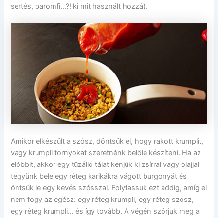
sertés, baromfi…?! ki mit használt hozzá).
Amikor elkészült a szósz, döntsük el, hogy rakott krumplit,
vagy krumpli tornyokat szeretnénk belőle készíteni. Ha az
előbbit, akkor egy tűzálló tálat kenjük ki zsírral vagy olajjal,
tegyünk bele egy réteg karikákra vágott burgonyát és
öntsük le egy kevés szósszal. Folytassuk ezt addig, amíg el
nem fogy az egész: egy réteg krumpli, egy réteg szósz,
egy réteg krumpli… és így tovább. A végén szórjuk meg a