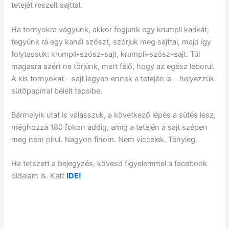
tetejét reszelt sajttal.
Ha tornyokra vágyunk, akkor fogjunk egy krumpli karikát,
tegyünk rá egy kanál szószt, szórjuk meg sajttal, majd így
folytassuk: krumpli-szósz-sajt, krumpli-szósz-sajt. Túl
magasra azért ne törjünk, mert félő, hogy az egész leborul.
A kis tornyokat – sajt legyen ennek a tetején is – helyezzük
sütőpapírral bélelt tepsibe.
Bármelyik utat is válasszuk, a következő lépés a sütés lesz,
méghozzá 180 fokon addig, amíg a tetején a sajt szépen
meg nem pirul. Nagyon finom. Nem viccelek. Tényleg.
Ha tetszett a bejegyzés, kövesd figyelemmel a facebook
oldalam is. Katt
IDE!