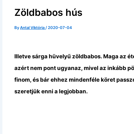
Zöldbabos hús
By
Antal Viktória
/
2020-07-04
Illetve sárga hüvelyű zöldbabos. Maga az éte
azért nem pont ugyanaz, mivel az inkább pör
finom, és bár ehhez mindenféle köret passzol
szeretjük enni a legjobban.