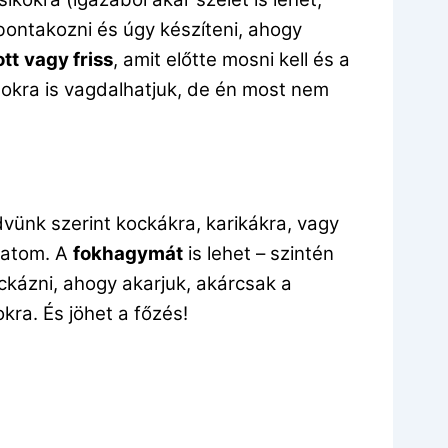
bontakozni és úgy készíteni, ahogy
tt
vagy friss
, amit előtte mosni kell és a
bokra is vagdalhatjuk, de én most nem
dvünk szerint kockákra, karikákra, vagy
ulatom. A
fokhagymát
is lehet – szintén
ockázni, ahogy akarjuk, akárcsak a
kra. És jöhet a főzés!