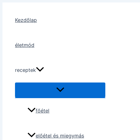
Skip
to
Kezdőlap
content
életmód
receptek
főétel
előétel és miegymás