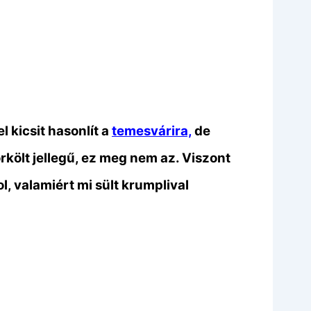
l kicsit hasonlít a
temesvárira,
de
költ jellegű, ez meg nem az. Viszont
, valamiért mi sült krumplival