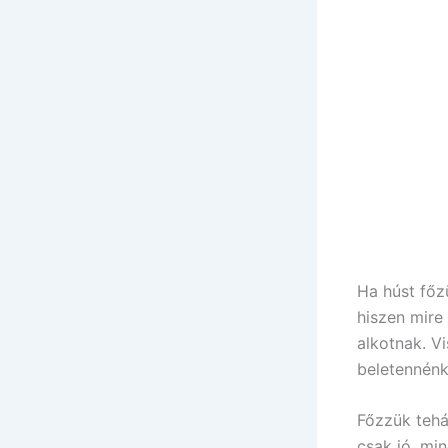
Ha húst főzü
hiszen mire
alkotnak. Vi
beletennénk
Főzzük tehá
csak jó, mi