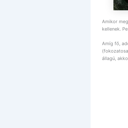
Amikor megu
kellenek. Pe
Amíg fő, ad
(fokozatosa
állagú, akko