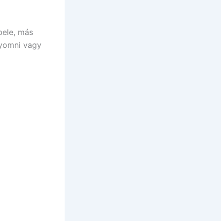
bele, más
nyomni vagy