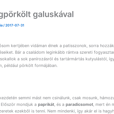
agpörkölt galuskával
ria
/
2017-07-31
som kertjében vidáman élnek a patisszonok, sorra hozzá
éseiket. Bár a családom leginkább rántva szereti fogyasztan
sokallok a sok panírozásról és tartármártás kutyulástól, í
m, például pörkölt formájában.
 kezdetén semmi mást nem csinálunk, csak mosunk, hámoz
. Először mondjuk a
paprikát
, és a
paradicsomot
, mert én 
zeretek ezekből is tenni. Nem mindenki, így akár el is hagy