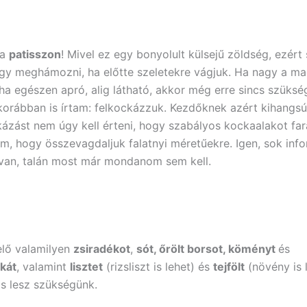
 a
patisszon
! Mivel ez egy bonyolult külsejű zöldség, ezért
y meghámozni, ha előtte szeletekre vágjuk. Ha nagy a ma
ha egészen apró, alig látható, akkor még erre sincs szüksé
orábban is írtam: felkockázzuk. Kezdőknek azért kihangs
ázást nem úgy kell érteni, hogy szabályos kockaalakot fa
em, hogy összevagdaljuk falatnyi méretűekre. Igen, sok inf
van, talán most már mondanom sem kell.
elő valamilyen
zsiradékot
,
sót, őrölt borsot, köményt
és
kát
, valamint
lisztet
(rizsliszt is lehet) és
tejfölt
(növény is l
s lesz szükségünk.