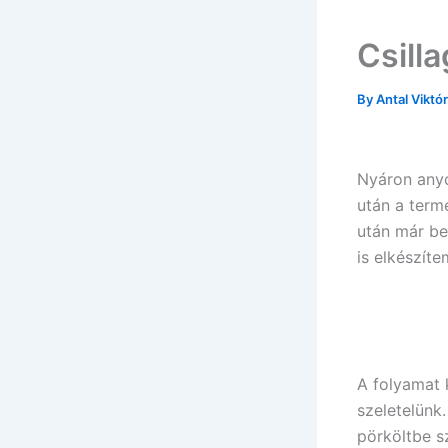
Csill
By
Antal Viktó
Nyáron anyó
után a term
után már be
is elkészíte
A folyamat
szeletelünk
pörköltbe s