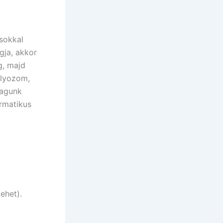
 sokkal
gja, akkor
g, majd
úlyozom,
ragunk
ormatikus
ehet).