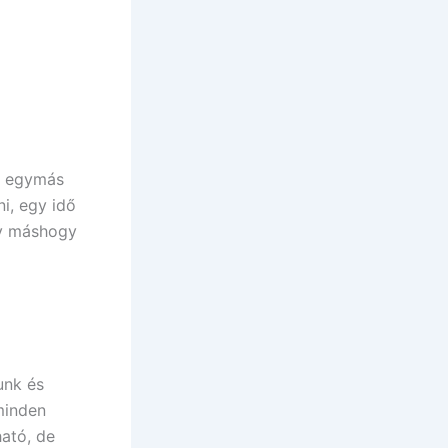
k egymás
i, egy idő
gy máshogy
unk és
minden
ható, de