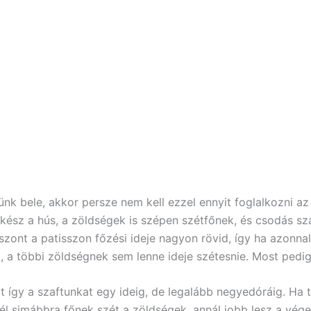
nk bele, akkor persze nem kell ezzel ennyit foglalkozni az 
 kész a hús, a zöldségek is szépen szétfőnek, és csodás sz
szont a patisszon főzési ideje nagyon rövid, így ha azonnal
, a többi zöldségnek sem lenne ideje szétesnie. Most pedig 
t így a szaftunkat egy ideig, de legalább negyedóráig. Ha 
nél simábbra főnek szét a zöldségek, annál jobb lesz a vég