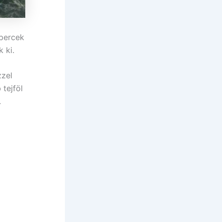
 percek
 ki.
zzel
tejföl
.