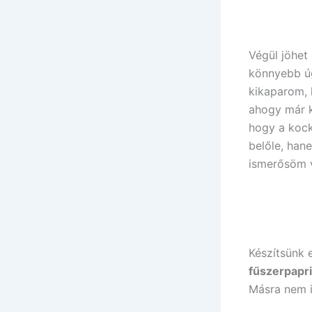
Végül jöhet
könnyebb úg
kikaparom, 
ahogy már k
hogy a kock
belőle, han
ismerősöm 
Készítsünk 
fűszerpapri
Másra nem i