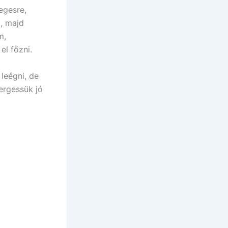
egesre,
a, majd
m,
el főzni.
leégni, de
ergessük jó