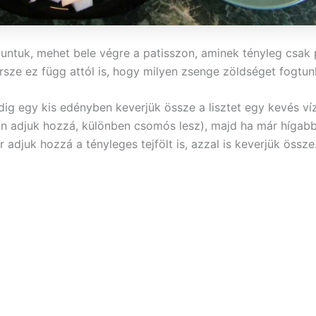
ntuk, mehet bele végre a patisszon, aminek tényleg csak
rsze ez függ attól is, hogy milyen zsenge zöldséget fogtunk
dig egy kis edényben keverjük össze a lisztet egy kevés ví
n adjuk hozzá, különben csomós lesz), majd ha már hígabb 
r adjuk hozzá a tényleges tejfölt is, azzal is keverjük össze