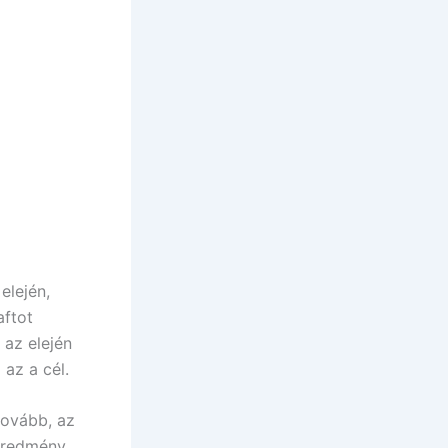
elején,
aftot
 az elején
az a cél.
tovább, az
eredmény.