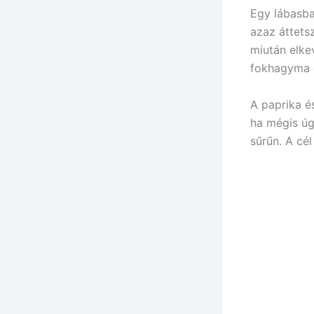
Egy lábasba
azaz áttets
miután elke
fokhagyma é
A paprika é
ha mégis úg
sűrűn. A cé