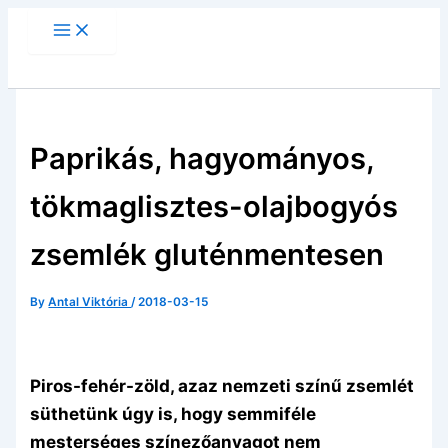
Skip
to
content
Paprikás, hagyományos,
tökmaglisztes-olajbogyós
zsemlék gluténmentesen
By
Antal Viktória
/
2018-03-15
Piros-fehér-zöld, azaz nemzeti színű zsemlét
süthetünk úgy is, hogy semmiféle
mesterséges színezőanyagot nem