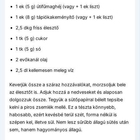
1 ek (5 g) útifűmaghéj (vagy + 1 ek liszt)
1 ek (8 g) tápiókakeményítő (vagy + 1 ek liszt)
2,5 dkg friss élesztő
1 tk (5 g) cukor
1 tk (5 g) só
2 evőkanál olaj
2,5 dl kellemesen meleg víz
Keverjük össze a száraz hozzávalókat, morzsoljuk bele
az élesztőt is. Adjuk hozzá a nedveseket és alaposan
dolgozzuk össze. Tegyük a sütőpapírral bélelt tepsibe
kelni a piros zsemlék mellé. Ez a tészta könnyebb,
habosabb, ezért kevésbé terül szét, forma nélkül is
szépen kel, illetve sül. Nem lesz sűrűbb állagú sütés után
sem, hanem hagyományos állagú.