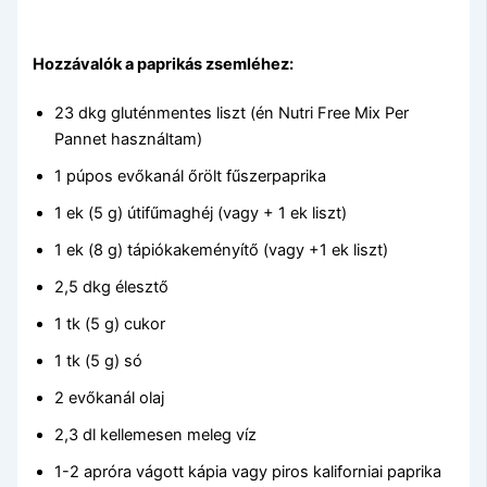
Hozzávalók a paprikás zsemléhez:
23 dkg gluténmentes liszt (én Nutri Free Mix Per
Pannet használtam)
1 púpos evőkanál őrölt fűszerpaprika
1 ek (5 g) útifűmaghéj (vagy + 1 ek liszt)
1 ek (8 g) tápiókakeményítő (vagy +1 ek liszt)
2,5 dkg élesztő
1 tk (5 g) cukor
1 tk (5 g) só
2 evőkanál olaj
2,3 dl kellemesen meleg víz
1-2 apróra vágott kápia vagy piros kaliforniai paprika