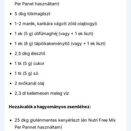
Per Panet használtam)
5 dkg tökmagliszt
1-2 marék, karikára vágott zöld olajbogyó
1 ek (5 g) útifűmaghéj (vagy + 1 ek liszt)
1 ek (8 g) tápiókakeményítő (vagy + 1 ek liszt)
2,5 dkg élesztő
1 tk (5 g) cukor
1 tk (5 g) só
2 evőkanál olaj
2,3 dl kellemesen meleg víz
Hozzávalók a hagyományos zsemléhez:
25 dkg gluténmentes kenyérliszt (én Nutri Free Mix
Per Pannet használtam)