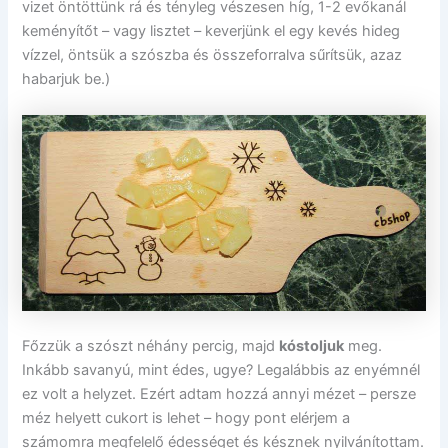
vizet öntöttünk rá és tényleg vészesen híg, 1-2 evőkanál
keményítőt – vagy lisztet – keverjünk el egy kevés hideg
vízzel, öntsük a szószba és összeforralva sűrítsük, azaz
habarjuk be.)
Főzzük a szószt néhány percig, majd
kóstoljuk
meg.
Inkább savanyú, mint édes, ugye? Legalábbis az enyémnél
ez volt a helyzet. Ezért adtam hozzá annyi mézet – persze
méz helyett cukort is lehet – hogy pont elérjem a
számomra megfelelő édességet és késznek nyilvánítottam.