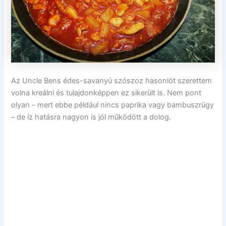
Az Uncle Bens édes-savanyú szószoz hasonlót szerettem
volna kreálni és tulajdonképpen ez sikerült is. Nem pont
olyan – mert ebbe például nincs paprika vagy bambuszrügy
– de íz hatásra nagyon is jól működött a dolog.