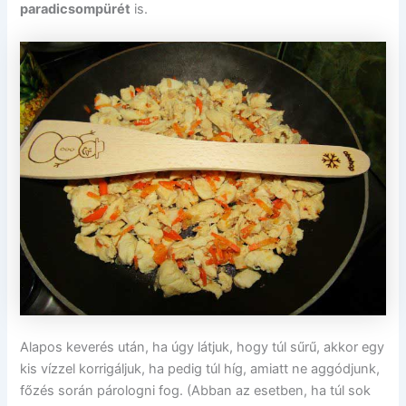
paradicsompürét
is.
Alapos keverés után, ha úgy látjuk, hogy túl sűrű, akkor egy
kis vízzel korrigáljuk, ha pedig túl híg, amiatt ne aggódjunk,
főzés során párologni fog. (Abban az esetben, ha túl sok