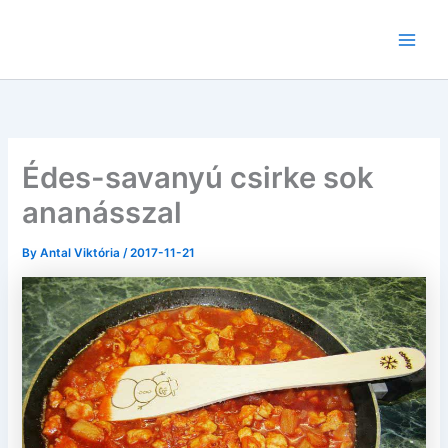
Skip
to
content
Édes-savanyú csirke sok
ananásszal
By
Antal Viktória
/
2017-11-21