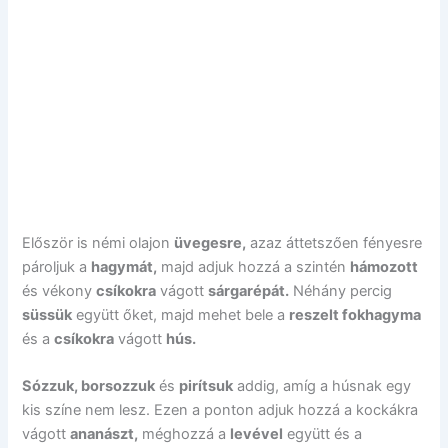
Először is némi olajon
üvegesre,
azaz áttetszően fényesre
pároljuk a
hagymát,
majd adjuk hozzá a szintén
hámozott
és vékony
csíkokra
vágott
sárgarépát.
Néhány percig
süssük
együtt őket, majd mehet bele a
reszelt fokhagyma
és a
csíkokra
vágott
hús.
Sózzuk, borsozzuk
és
pirítsuk
addig, amíg a húsnak egy
kis színe nem lesz. Ezen a ponton adjuk hozzá a kockákra
vágott
ananászt,
méghozzá a
levével
együtt és a