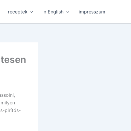
receptek
In English
impresszum
ntesen
ssolni,
amilyen
s-pirítós-