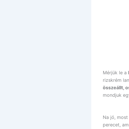
Mérjük le a
rizskrém la
összeállt, 
mondjuk egy
Na jó, mos
perecet, am