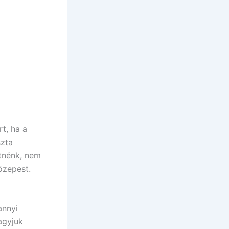
t, ha a
szta
etnénk, nem
özepest.
annyi
agyjuk