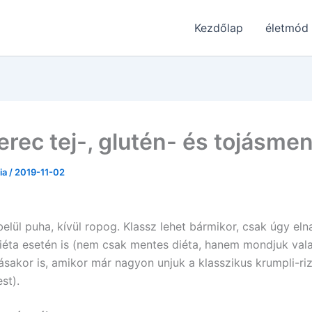
Kezdőlap
életmód
erec tej-, glutén- és tojásme
ria
/
2019-11-02
elül puha, kívül ropog. Klassz lehet bármikor, csak úgy elna
iéta esetén is (nem csak mentes diéta, hanem mondjuk val
ásakor is, amikor már nagyon unjuk a klasszikus krumpli-riz
st).