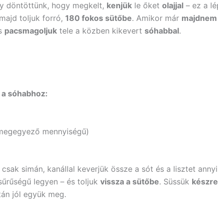
y döntöttünk, hogy megkelt,
kenjük
le őket
olajjal
– ez a lé
majd toljuk forró,
180 fokos sütőbe
. Amikor már
majdnem
és
pacsmagoljuk
tele a közben kikevert
sóhabbal
.
 a sóhabhoz:
l megegyező mennyiségű)
sak simán, kanállal keverjük össze a sót és a lisztet annyi 
 sűrűségű legyen – és toljuk
vissza a sütőbe
. Süssük
készre
tán jól együk meg.