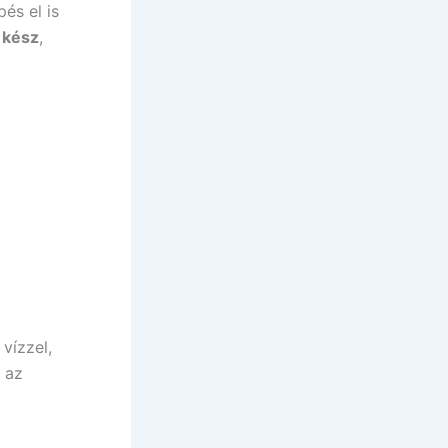
pés el is
 kész
,
vízzel,
az