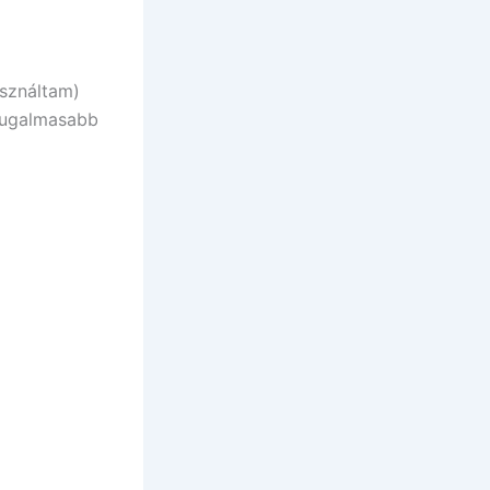
asználtam)
 rugalmasabb