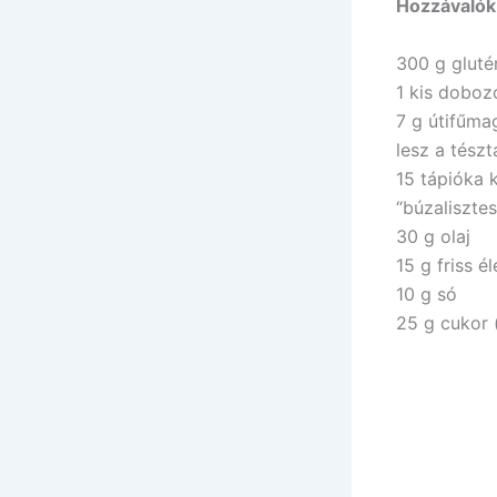
Hozzávalók 
300 g gluté
1 kis doboz
7 g útifűma
lesz a tészt
15 tápióka k
“búzalisztes
30 g olaj
15 g friss é
10 g só
25 g cukor 