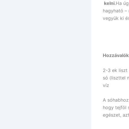
kelni
.Ha úg
hagyható – 
vegyük ki 
Hozzávalók
2-3 ek liszt
só (lisztte
víz
A sóhabhoz c
hogy tejföl
egészet, az