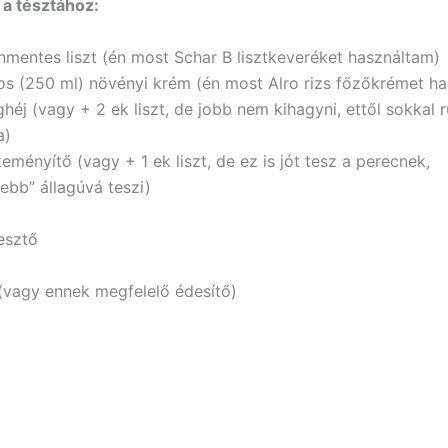
a tésztához:
nmentes liszt (én most Schar B lisztkeveréket használtam)
os (250 ml) növényi krém (én most Alro rizs főzőkrémet h
ghéj (vagy + 2 ek liszt, de jobb nem kihagyni, ettől sokkal
a)
eményítő (vagy + 1 ek liszt, de ez is jót tesz a perecnek,
ebb” állagúvá teszi)
lesztő
(vagy ennek megfelelő édesítő)