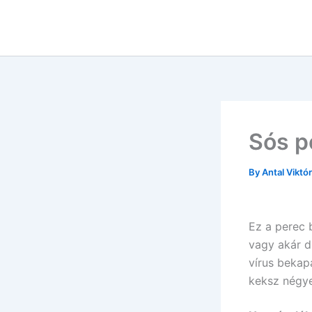
Skip
to
content
Sós p
By
Antal Viktó
Ez a perec b
vagy akár d
vírus bekap
keksz négye