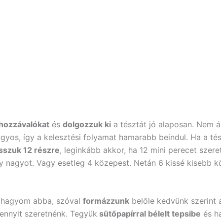
hozzávalókat
és
dolgozzuk ki
a tésztát jó alaposan. Nem ár
ngyos, így a kelesztési folyamat hamarabb beindul. Ha a té
osszuk 12 részre
, leginkább akkor, ha 12 mini perecet szer
 nagyot. Vagy esetleg 4 közepest. Netán 6 kissé kisebb k
t hagyom abba, szóval
formázzunk
belőle kedvünk szerint 
ennyit szeretnénk. Tegyük
sütőpapírral bélelt tepsibe
és h