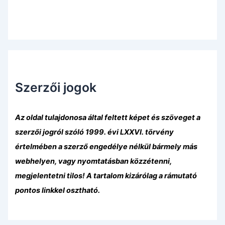
Szerzői jogok
Az oldal tulajdonosa által feltett képet és szöveget a
szerzői jogról szóló 1999. évi LXXVI. törvény
értelmében a szerző engedélye nélkül bármely más
webhelyen, vagy nyomtatásban közzétenni,
megjelentetni tilos! A tartalom kizárólag a rámutató
pontos linkkel osztható.