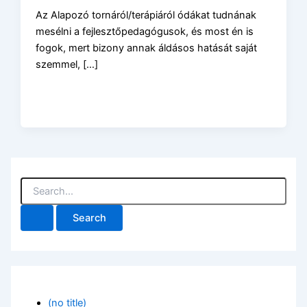
Az Alapozó tornáról/terápiáról ódákat tudnának
mesélni a fejlesztőpedagógusok, és most én is
fogok, mert bizony annak áldásos hatását saját
szemmel, […]
S
e
a
r
c
h
f
o
r
(no title)
: