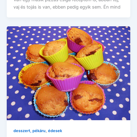
vaj és tojás is van, ebben pedig egyik sem. Én mind
,
desszert, pékáru
édesek