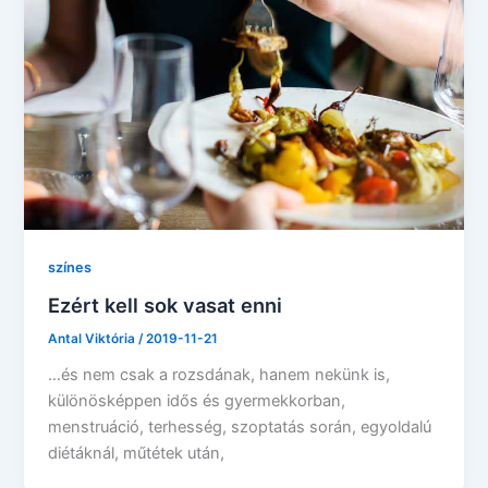
színes
Ezért kell sok vasat enni
Antal Viktória
/
2019-11-21
…és nem csak a rozsdának, hanem nekünk is,
különösképpen idős és gyermekkorban,
menstruáció, terhesség, szoptatás során, egyoldalú
diétáknál, műtétek után,