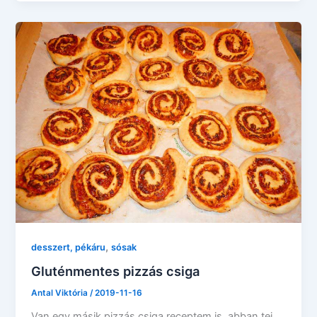
,
desszert, pékáru
sósak
Gluténmentes pizzás csiga
Antal Viktória
/
2019-11-16
Van egy másik pizzás csiga receptem is, abban tej,