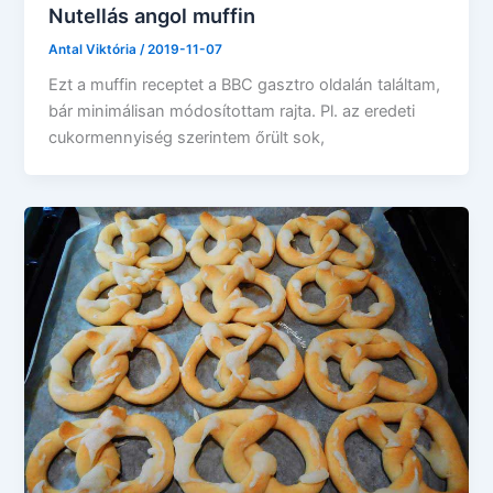
Nutellás angol muffin
Antal Viktória
/
2019-11-07
Ezt a muffin receptet a BBC gasztro oldalán találtam,
bár minimálisan módosítottam rajta. Pl. az eredeti
cukormennyiség szerintem őrült sok,