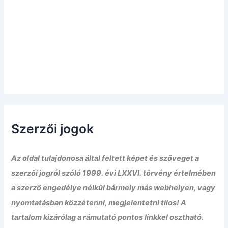
Szerzői jogok
Az oldal tulajdonosa által feltett képet és szöveget a
szerzői jogról szóló 1999. évi LXXVI. törvény értelmében
a szerző engedélye nélkül bármely más webhelyen, vagy
nyomtatásban közzétenni, megjelentetni tilos! A
tartalom kizárólag a rámutató pontos linkkel osztható.