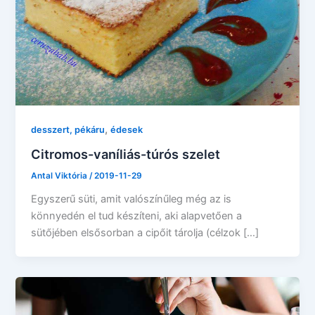
,
desszert, pékáru
édesek
Citromos-vaníliás-túrós szelet
Antal Viktória
/
2019-11-29
Egyszerű süti, amit valószínűleg még az is
könnyedén el tud készíteni, aki alapvetően a
sütőjében elsősorban a cipőit tárolja (célzok […]