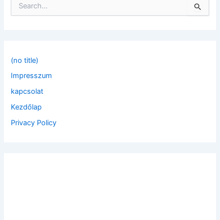
S
e
a
r
c
h
f
(no title)
o
Impresszum
r
:
kapcsolat
Kezdőlap
Privacy Policy