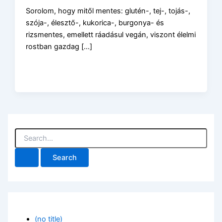
Sorolom, hogy mitől mentes: glutén-, tej-, tojás-,
szója-, élesztő-, kukorica-, burgonya- és
rizsmentes, emellett ráadásul vegán, viszont élelmi
rostban gazdag […]
S
e
a
r
c
h
f
o
r
(no title)
: