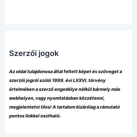
Szerzői jogok
Az oldal tulajdonosa által feltett képet és szöveget a
szerzői jogról szóló 1999. évi LXXVI. törvény
értelmében a szerző engedélye nélkül bármely más
webhelyen, vagy nyomtatásban közzétenni,
megjelentetni tilos! A tartalom kizárólag a rámutató
pontos linkkel osztható.