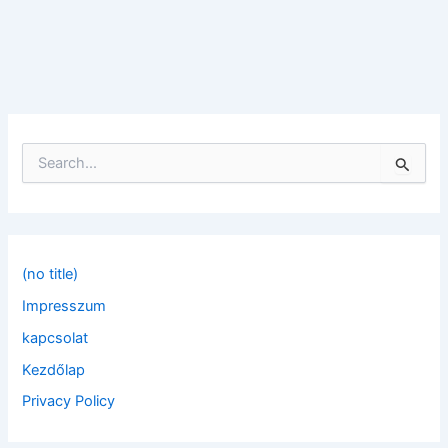
S
e
a
r
c
h
f
(no title)
o
Impresszum
r
:
kapcsolat
Kezdőlap
Privacy Policy