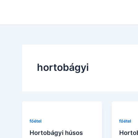
Skip
to
content
hortobágyi
főétel
főétel
Hortobágyi húsos
Hortob