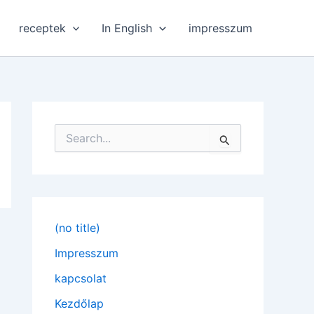
receptek
In English
impresszum
S
e
a
r
c
h
f
(no title)
o
r
Impresszum
:
kapcsolat
Kezdőlap