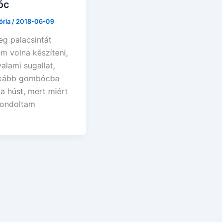
óc
ória
/
2018-06-09
eg palacsintát
m volna készíteni,
valami sugallat,
nkább gombócba
a húst, mert miért
Gondoltam