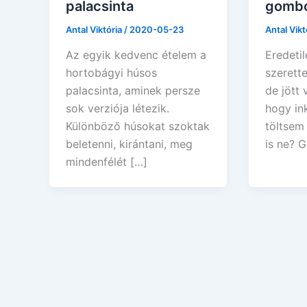
palacsinta
gomb
Antal Viktória
/
2020-05-23
Antal Vikt
Az egyik kedvenc ételem a
Eredetil
hortobágyi húsos
szerette
palacsinta, aminek persze
de jött 
sok verziója létezik.
hogy i
Különböző húsokat szoktak
töltsem 
beletenni, kirántani, meg
is ne? 
mindenfélét […]