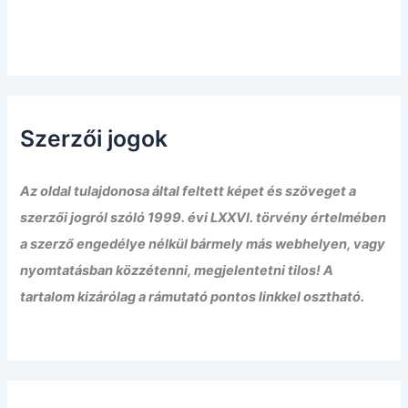
Szerzői jogok
Az oldal tulajdonosa által feltett képet és szöveget a
szerzői jogról szóló 1999. évi LXXVI. törvény értelmében
a szerző engedélye nélkül bármely más webhelyen, vagy
nyomtatásban közzétenni, megjelentetni tilos! A
tartalom kizárólag a rámutató pontos linkkel osztható.