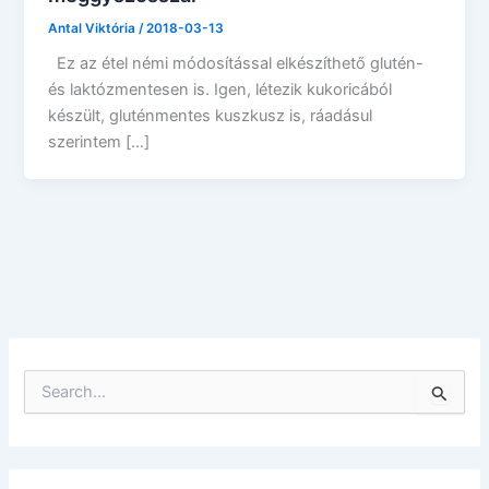
Antal Viktória
/
2018-03-13
Ez az étel némi módosítással elkészíthető glutén-
és laktózmentesen is. Igen, létezik kukoricából
készült, gluténmentes kuszkusz is, ráadásul
szerintem […]
S
e
a
r
c
h