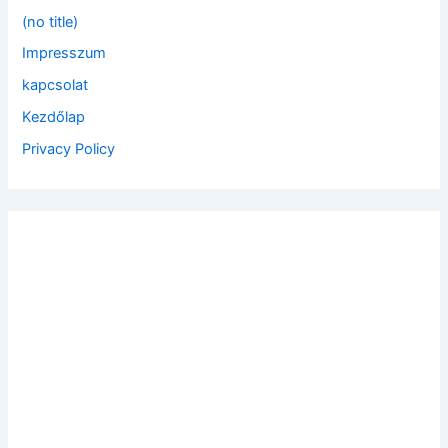
f
(no title)
o
Impresszum
r
:
kapcsolat
Kezdőlap
Privacy Policy