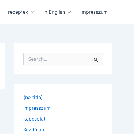
receptek
In English
impresszum
S
e
a
r
c
h
f
(no title)
o
r
Impresszum
:
kapcsolat
Kezdőlap