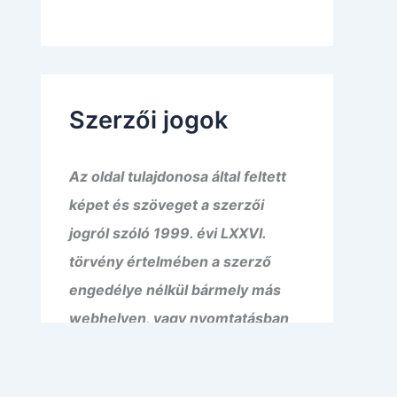
Szerzői jogok
Az oldal tulajdonosa által feltett
képet és szöveget a szerzői
jogról szóló 1999. évi LXXVI.
törvény értelmében a szerző
engedélye nélkül bármely más
webhelyen, vagy nyomtatásban
közzétenni, megjelentetni tilos! A
tartalom kizárólag a rámutató