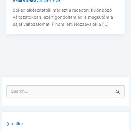
Antal Viktória
/
2020-10-29
Sokan elkészítették már ezt a receptet, különböző
változatokban, ezért gondoltam én is megsütöm a
saját változatomat. Finom lett. Hozzávalók a […]
S
e
a
r
c
h
f
(no title)
o