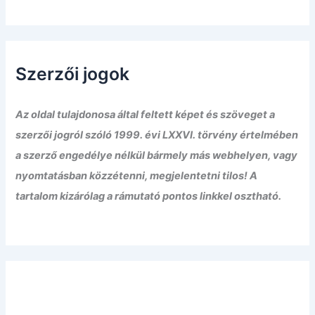
Szerzői jogok
Az oldal tulajdonosa által feltett képet és szöveget a
szerzői jogról szóló 1999. évi LXXVI. törvény értelmében
a szerző engedélye nélkül bármely más webhelyen, vagy
nyomtatásban közzétenni, megjelentetni tilos! A
tartalom kizárólag a rámutató pontos linkkel osztható.