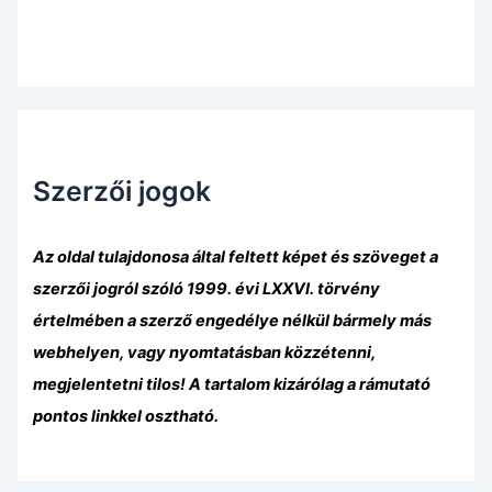
Szerzői jogok
Az oldal tulajdonosa által feltett képet és szöveget a
szerzői jogról szóló 1999. évi LXXVI. törvény
értelmében a szerző engedélye nélkül bármely más
webhelyen, vagy nyomtatásban közzétenni,
megjelentetni tilos! A tartalom kizárólag a rámutató
pontos linkkel osztható.