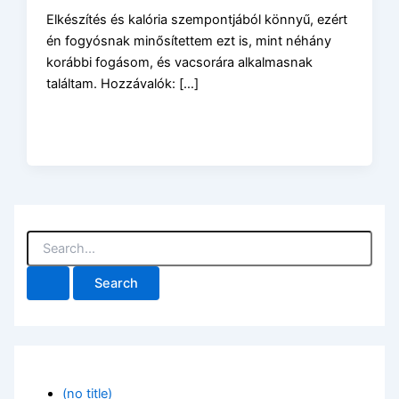
Elkészítés és kalória szempontjából könnyű, ezért
én fogyósnak minősítettem ezt is, mint néhány
korábbi fogásom, és vacsorára alkalmasnak
találtam. Hozzávalók: […]
S
e
a
r
c
h
f
o
r
(no title)
: