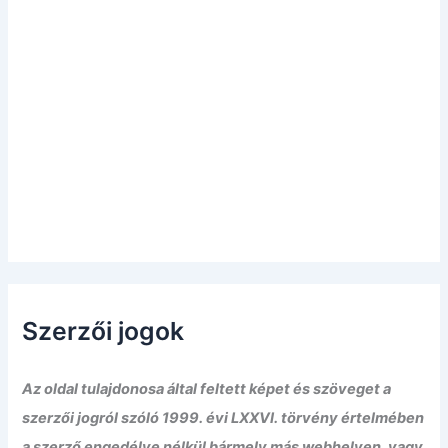
Szerzői jogok
Az oldal tulajdonosa által feltett képet és szöveget a
szerzői jogról szóló 1999. évi LXXVI. törvény értelmében
a szerző engedélye nélkül bármely más webhelyen, vagy