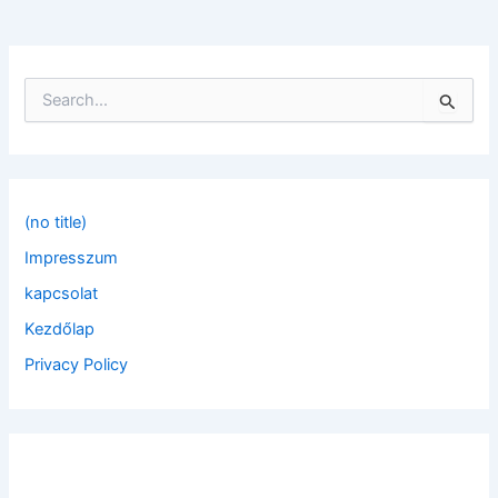
S
e
a
r
c
h
f
(no title)
o
Impresszum
r
:
kapcsolat
Kezdőlap
Privacy Policy