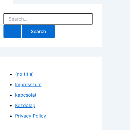
S
e
a
r
c
h
f
o
r
:
(no title)
Impresszum
kapcsolat
Kezdőlap
Privacy Policy