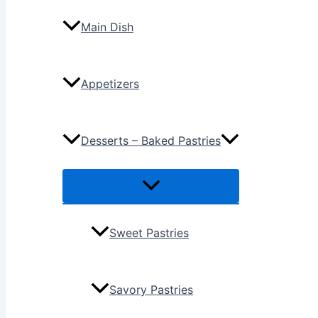
Main Dish
Appetizers
Desserts – Baked Pastries
Sweet Pastries
Savory Pastries