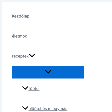
Skip
to
Kezdőlap
content
életmód
receptek
főétel
előétel és miegymás