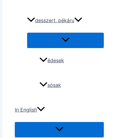
desszert, pékáru
édesek
sósak
In English