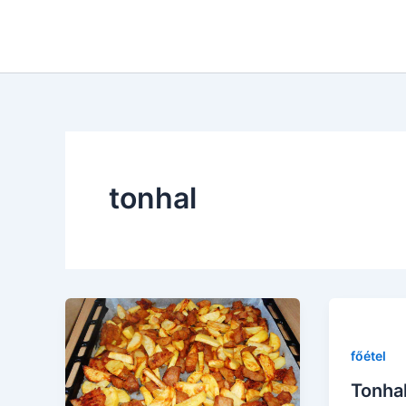
Skip
to
content
tonhal
főétel
Tonhal