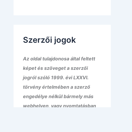
Szerzői jogok
Az oldal tulajdonosa által feltett
képet és szöveget a szerzői
jogról szóló 1999. évi LXXVI.
törvény értelmében a szerző
engedélye nélkül bármely más
webhelyen, vagy nyomtatásban
közzétenni, megjelentetni tilos! A
tartalom kizárólag a rámutató