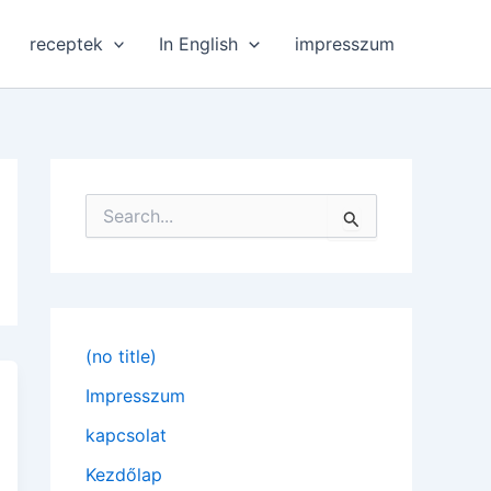
receptek
In English
impresszum
S
e
a
r
c
h
f
(no title)
o
r
Impresszum
:
kapcsolat
Kezdőlap