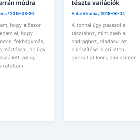
errán módra
tészta variációk
ória
/
2019-08-20
Antal Viktória
/
2018-06-04
am, hogy először
A tonhal úgy passzol a
ezem el, hogy
tésztához, mint zseb a
limeos, fokhagymás,
nadrághoz, ráadásul az
s mártással, de úgy
elkészítése is őrületen
osszú lett volna,
gyors tud lenni, ami szintén
 rátoltam