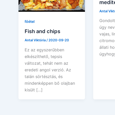
medit
Antal Vikt
Gondolt
főétel
úgy nev
Fish and chips
vajas, 
Antal Viktória
/
2020-09-20
citromo
állati h
Ez az egyszerűbben
úgyhogy
elkészíthető, tepsis
változat, tehát nem az
eredeti angol verzió. Az
talán sörtésztás, és
mindenképpen bő olajban
kisült […]