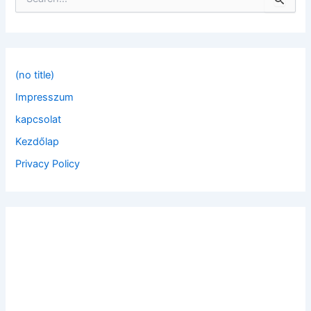
e
a
r
c
h
f
(no title)
o
Impresszum
r
:
kapcsolat
Kezdőlap
Privacy Policy