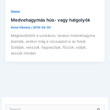
főétel
Medvehagymás hús- vagy halgolyók
Antal Viktória
/
2018-04-05
Megkezdődött a szokásos, tavaszi medvehagyma
áramlás, amikor még a vízcsapból is az folyik.
Szedjük, vesszük, fagyasztjuk, főzzük, sütjük,
esszük minden
S