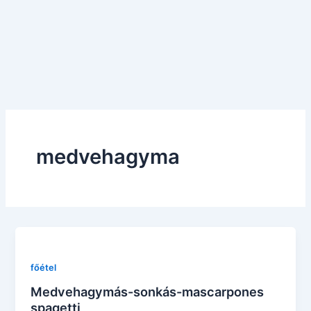
medvehagyma
főétel
Medvehagymás-sonkás-mascarpones
spagetti