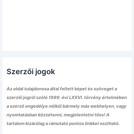
Szerzői jogok
Az oldal tulajdonosa által feltett képet és szöveget a
szerzői jogról szóló 1999. évi LXXVI. törvény értelmében
a szerző engedélye nélkül bármely más webhelyen, vagy
nyomtatásban közzétenni, megjelentetni tilos! A
tartalom kizárólag a rámutató pontos linkkel osztható.