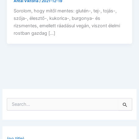
Antal Viktória
/
2021-12-19
Sorolom, hogy mitől mentes: glutén-, tej-, tojás-,
szója-, élesztő-, kukorica-, burgonya- és
rizsmentes, emellett ráadásul vegán, viszont élelmi
rostban gazdag […]
S
e
a
r
c
h
f
(no title)