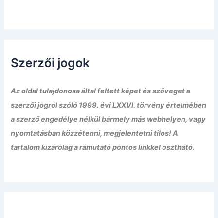
Szerzői jogok
Az oldal tulajdonosa által feltett képet és szöveget a
szerzői jogról szóló 1999. évi LXXVI. törvény értelmében
a szerző engedélye nélkül bármely más webhelyen, vagy
nyomtatásban közzétenni, megjelentetni tilos! A
tartalom kizárólag a rámutató pontos linkkel osztható.