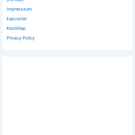
o
Impresszum
r
:
kapcsolat
Kezdőlap
Privacy Policy