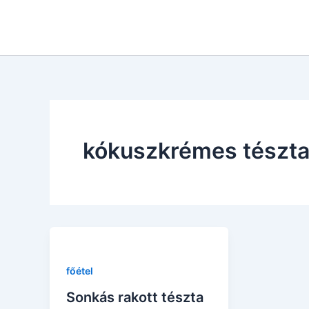
Skip
to
content
kókuszkrémes tészt
főétel
Sonkás rakott tészta