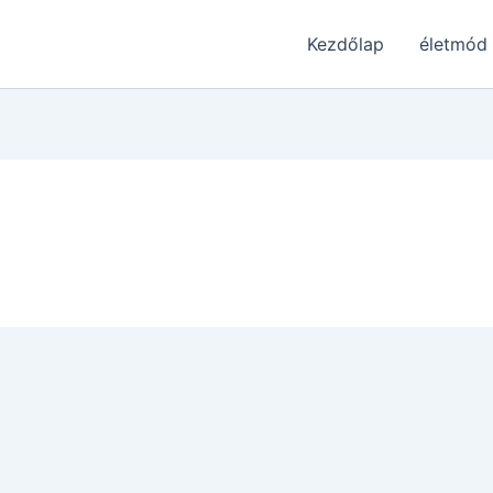
Kezdőlap
életmód
a