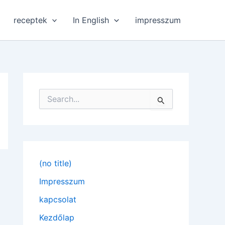
receptek
In English
impresszum
S
e
a
r
c
h
f
(no title)
o
r
Impresszum
:
kapcsolat
Kezdőlap