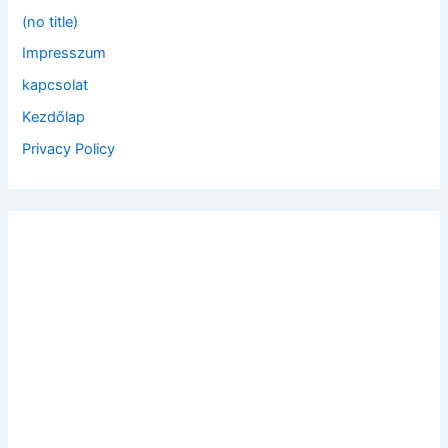
f
(no title)
o
Impresszum
r
:
kapcsolat
Kezdőlap
Privacy Policy