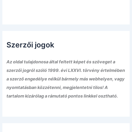
Szerzői jogok
Az oldal tulajdonosa által feltett képet és szöveget a
szerzői jogról szóló 1999. évi LXXVI. törvény értelmében
a szerző engedélye nélkül bármely más webhelyen, vagy
nyomtatásban közzétenni, megjelentetni tilos! A
tartalom kizárólag a rámutató pontos linkkel osztható.