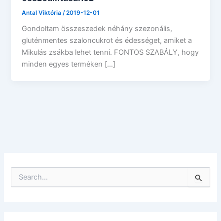
Antal Viktória
/
2019-12-01
Gondoltam összeszedek néhány szezonális,
gluténmentes szaloncukrot és édességet, amiket a
Mikulás zsákba lehet tenni. FONTOS SZABÁLY, hogy
minden egyes terméken […]
S
e
a
r
c
h