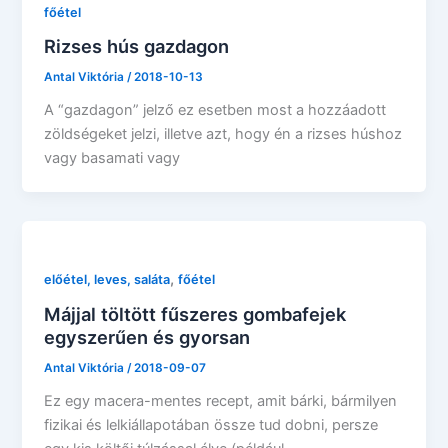
főétel
Rizses hús gazdagon
Antal Viktória
/
2018-10-13
A “gazdagon” jelző ez esetben most a hozzáadott
zöldségeket jelzi, illetve azt, hogy én a rizses húshoz
vagy basamati vagy
,
előétel, leves, saláta
főétel
Májjal töltött fűszeres gombafejek
egyszerűen és gyorsan
Antal Viktória
/
2018-09-07
Ez egy macera-mentes recept, amit bárki, bármilyen
fizikai és lelkiállapotában össze tud dobni, persze