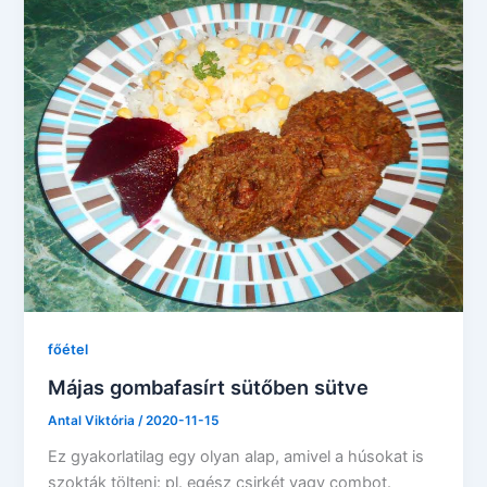
főétel
Májas gombafasírt sütőben sütve
Antal Viktória
/
2020-11-15
Ez gyakorlatilag egy olyan alap, amivel a húsokat is
szokták tölteni: pl. egész csirkét vagy combot.