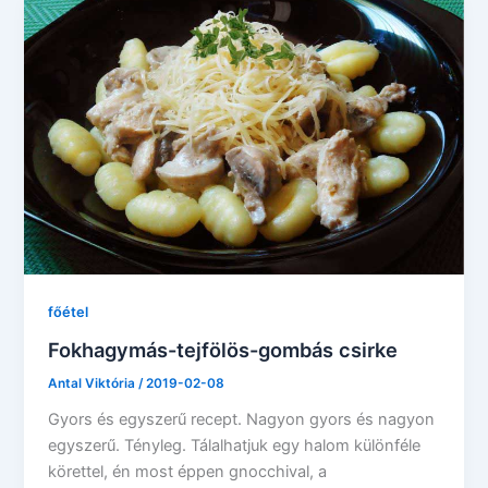
főétel
Fokhagymás-tejfölös-gombás csirke
Antal Viktória
/
2019-02-08
Gyors és egyszerű recept. Nagyon gyors és nagyon
egyszerű. Tényleg. Tálalhatjuk egy halom különféle
körettel, én most éppen gnocchival, a