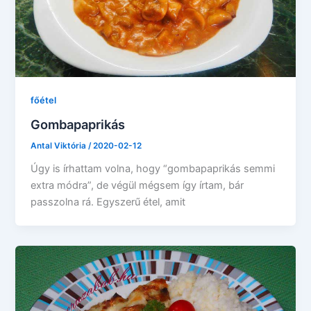
főétel
Gombapaprikás
Antal Viktória
/
2020-02-12
Úgy is írhattam volna, hogy “gombapaprikás semmi
extra módra”, de végül mégsem így írtam, bár
passzolna rá. Egyszerű étel, amit