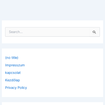
S
e
a
r
c
h
f
(no title)
o
Impresszum
r
:
kapcsolat
Kezdőlap
Privacy Policy