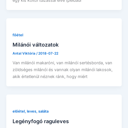
egy kis költői túlzással élve (például
főétel
Milánói változatok
Antal Viktória
/
2018-07-22
Van milánói makaróni, van milánói sertésborda, van
zöldséges milánói és vannak olyan milánói lakosok,
akik értetlenül néznek ránk, hogy miért
előétel, leves, saláta
Legényfogó raguleves