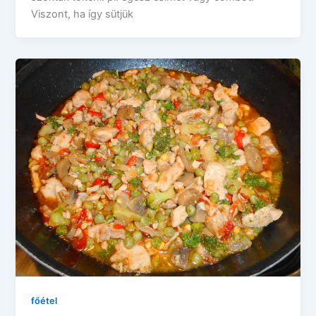
Viszont, ha így sütjük
főétel