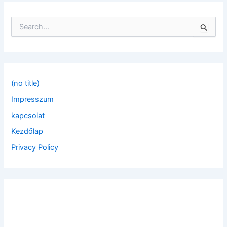
S
e
a
r
c
h
f
(no title)
o
Impresszum
r
:
kapcsolat
Kezdőlap
Privacy Policy