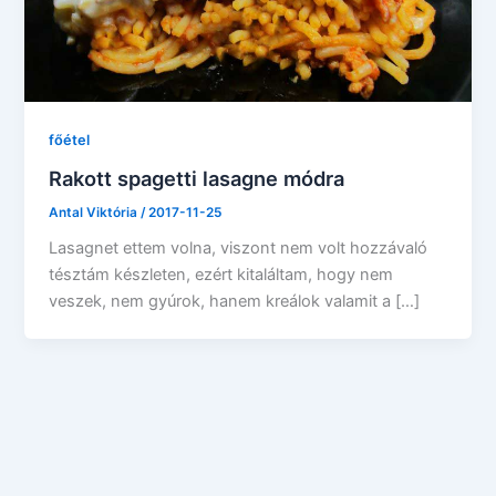
főétel
Rakott spagetti lasagne módra
Antal Viktória
/
2017-11-25
Lasagnet ettem volna, viszont nem volt hozzávaló
tésztám készleten, ezért kitaláltam, hogy nem
veszek, nem gyúrok, hanem kreálok valamit a […]