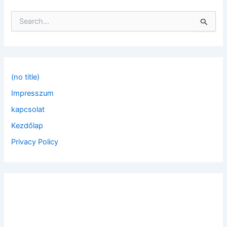
S
e
a
r
c
h
f
(no title)
o
Impresszum
r
:
kapcsolat
Kezdőlap
Privacy Policy